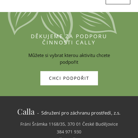
DĚKUJEME ZA PODPORU
ČINNOSTI CALLY
Můžete si vybrat kterou aktivitu chcete
podpořit
CHCI PODPOŘIT
Calla
- Sdružení pro záchranu prostředí, z.s.
Fráni Šrámka 1168/35, 370 01 České Budějovice
384 971 930