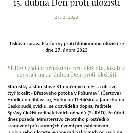
15. dubna Den proti úložišti
27. 2. 2023
Tisková zpráva Platformy proti hlubinnému úložišti ze
dne 27. února 2023
SÚRAO žádá o průzkumy pro úložiště, lokality
chystají na 15. dubna Den proti úložišti
Starostky a starostové 31 dotčených měst a obcí ze
čtyř lokalit - Březového potoka v Pošumaví, (Čertova)
Hrádku na Jihlavsku, Horky na Třebíčsku a Janochu na
Českobudějovicku, se dozvěděli z dopisu ředitele
Správy úložišť radioaktivních odpadů (SÚRAO), že úřad
dnes požádal Ministerstvo životního prostředí o
stanovení průzkumných území pro vyhledávání
hlubinného úložiště vysoce radioaktivních odpadů na