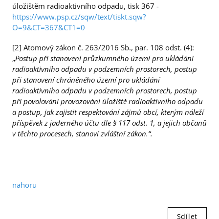
úložištěm radioaktivního odpadu, tisk 367 -
https://www.psp.cz/sqw/text/tiskt.sqw?
O=9&CT=367&CT1=0
[2] Atomový zákon č. 263/2016 Sb., par. 108 odst. (4):
„
Postup při stanovení průzkumného území pro ukládání
radioaktivního odpadu v podzemních prostorech, postup
při stanovení chráněného území pro ukládání
radioaktivního odpadu v podzemních prostorech, postup
při povolování provozování úložiště radioaktivního odpadu
a postup, jak zajistit respektování zájmů obcí, kterým náleží
příspěvek z jaderného účtu dle § 117 odst. 1, a jejich občanů
v těchto procesech, stanoví zvláštní zákon.“.
nahoru
Sdílet