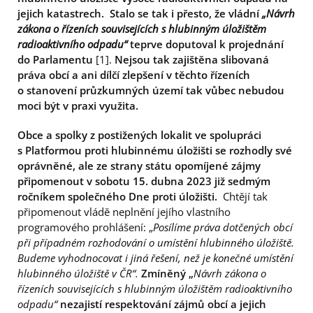
jejich katastrech. Stalo se tak i přesto, že vládní
„Návrh
zákona o řízeních souvisejících s hlubinným úložištěm
radioaktivního odpadu“
teprve doputoval k projednání
do Parlamentu
[1].
Nejsou tak zajištěna slibovaná
práva obcí a ani dílčí zlepšení v těchto řízeních
o stanovení průzkumných území tak vůbec nebudou
moci být v praxi využita.
Obce a spolky z postižených lokalit ve spolupráci
s Platformou proti hlubinnému úložišti
se rozhodly své
oprávněné, ale ze strany státu opomíjené zájmy
připomenout v sobotu 15. dubna 2023 již sedmým
ročníkem společného Dne proti úložišti.
Chtějí tak
připomenout vládě neplnění jejího vlastního
programového prohlášení: „
Posílíme práva dotčených obcí
při případném rozhodování o umístění hlubinného úložiště.
Budeme vyhodnocovat i jiná řešení, než je konečné umístění
hlubinného úložiště v ČR“.
Zmíněný „
Návrh zákona o
řízeních souvisejících s hlubinným úložištěm radioaktivního
odpadu“
nezajistí respektování zájmů obcí a jejich