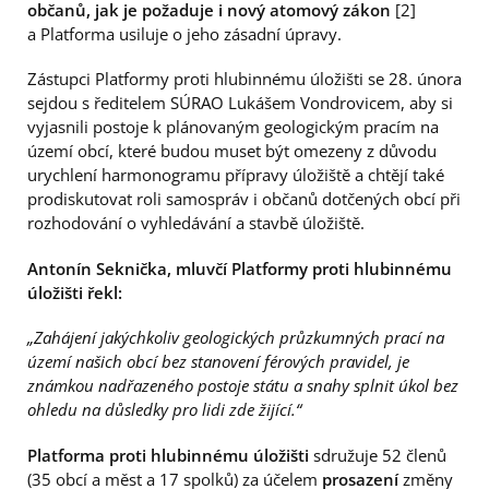
občanů, jak je požaduje i nový atomový zákon
[2]
a Platforma usiluje o jeho zásadní úpravy.
Zástupci Platformy proti hlubinnému úložišti se 28. února
sejdou s ředitelem SÚRAO Lukášem Vondrovicem, aby si
vyjasnili postoje k plánovaným geologickým pracím na
území obcí, které budou muset být omezeny z důvodu
urychlení harmonogramu přípravy úložiště a chtějí také
prodiskutovat roli samospráv i občanů dotčených obcí při
rozhodování o vyhledávání a stavbě úložiště.
Antonín Seknička, mluvčí Platformy proti hlubinnému
úložišti řekl:
„Zahájení jakýchkoliv geologických průzkumných prací na
území našich obcí bez stanovení férových pravidel, je
známkou nadřazeného postoje státu a snahy splnit úkol bez
ohledu na důsledky pro lidi zde žijící.“
Platforma proti hlubinnému úložišti
sdružuje 52 členů
(35 obcí a měst a 17 spolků) za účelem
prosazení
změny