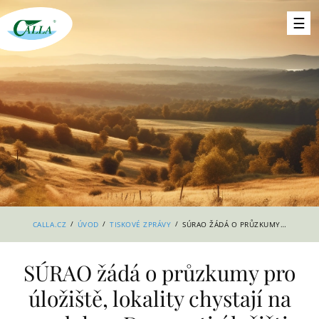
/
/
/
CALLA.CZ
ÚVOD
TISKOVÉ ZPRÁVY
SÚRAO ŽÁDÁ O PRŮZKUMY PRO ÚLOŽIŠTĚ, LOKALITY CHYSTAJÍ NA 15. DUBNA DEN PROTI ÚLOŽIŠTI
SÚRAO žádá o průzkumy pro
úložiště, lokality chystají na