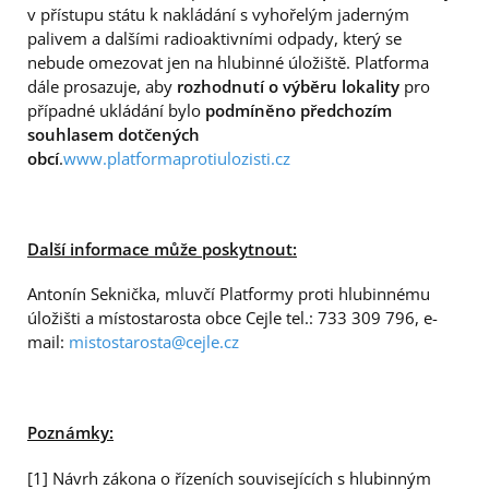
v přístupu státu k nakládání s vyhořelým jaderným
palivem a dalšími radioaktivními odpady, který se
nebude omezovat jen na hlubinné úložiště. Platforma
dále prosazuje, aby
rozhodnutí o výběru lokality
pro
případné ukládání bylo
podmíněno předchozím
souhlasem dotčených
obcí
.
www.platformaprotiulozisti.cz
Další informace může poskytnout:
Antonín Seknička, mluvčí Platformy proti hlubinnému
úložišti a místostarosta obce Cejle tel.: 733 309 796, e-
mail:
mistostarosta@cejle.cz
Poznámky:
[1] Návrh zákona o řízeních souvisejících s hlubinným