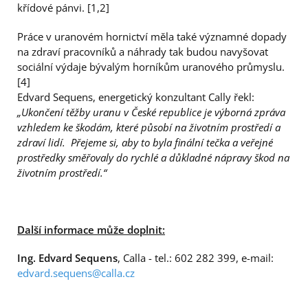
křídové pánvi. [1,2]
Práce v uranovém hornictví měla také významné dopady
na zdraví pracovníků a náhrady tak budou navyšovat
sociální výdaje bývalým horníkům uranového průmyslu.
[4]
Edvard Sequens, energetický konzultant Cally řekl:
„Ukončení těžby uranu v České republice je výborná zpráva
vzhledem ke škodám, které působí na životním prostředí a
zdraví lidí. Přejeme si, aby to byla finální tečka a veřejné
prostředky směřovaly do rychlé a důkladné nápravy škod na
životním prostředí.“
Další informace může doplnit:
Ing. Edvard Sequens
, Calla - tel.: 602 282 399, e-mail:
edvard.sequens@calla.cz