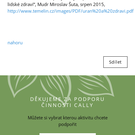
lidské zdraví“, Mudr Miroslav Šuta, srpen 2015,
http://www.temelin.cz/images/PDF/uran%20a%20zdravi.pdf
nahoru
Sdílet
DĚKUJEME ZA PODPORU
ČINNOSTI CALLY
Můžete si vybrat kterou aktivitu chcete
podpořit