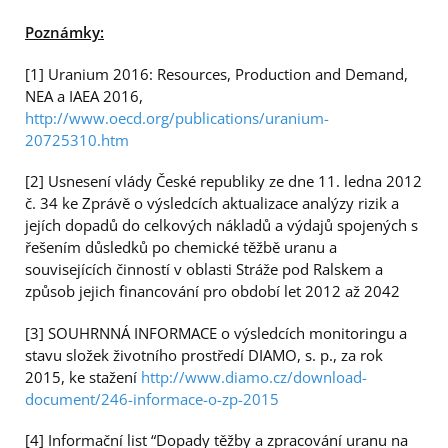
Poznámky:
[1] Uranium 2016: Resources, Production and Demand,
NEA a IAEA 2016,
http://www.oecd.org/publications/uranium-
20725310.htm
[2] Usnesení vlády České republiky ze dne 11. ledna 2012
č. 34 ke Zprávě o výsledcích aktualizace analýzy rizik a
jejích dopadů do celkových nákladů a výdajů spojených s
řešením důsledků po chemické těžbě uranu a
souvisejících činností v oblasti Stráže pod Ralskem a
způsob jejich financování pro období let 2012 až 2042
[3] SOUHRNNÁ INFORMACE o výsledcích monitoringu a
stavu složek životního prostředí DIAMO, s. p., za rok
2015, ke stažení
http://www.diamo.cz/download-
document/246-informace-o-zp-2015
[4] Informační list “Dopady těžby a zpracování uranu na