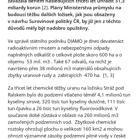
zavázala během následujících třiceti let uhradit 31,3
miliardy korun
[2]
. Plány Ministerstva průmyslu na
budoucí těžbu dalších ložisek, jak jsou obsaženy
v návrhu Surovinové politiky ČR, by již jen z těchto
důvodů měly být nadobro opuštěny.
Ve správě státního podniku DIAMO je dnes devatenáct
radioaktivním rmutem a nebezpečnými odpady
naplněných odkališť o celkové ploše skoro 600 ha a o
objemu 53 mil. m3 . Také 67 odvalů, na nichž je
navršeno přes 38 milionů m3 materiálů obsahujících
zbytky uranové rudy a zabírajících 470 ha. [1, 3]
Za třicet let chemické těžby uranu na ložisku Stráž pod
Ralskem bylo do podzemí vtlačeno téměř 4,1 milionů tun
kyseliny sírové, 320 tisíc tun kyseliny dusičné, 111 tisíc
tun čpavku a 26 tisíc tun kyseliny fluorovodíkové. V
současné době zůstává v oblasti na 260 milionů m3
zamořených podzemních vod. Zbytkové chemické
roztoky ohrožují plochu o velikosti 160 km2 a mohou
ohrozit významné zásoby podzemní pitné vody v české