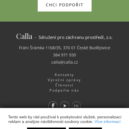
CHCI PODPOŘIT
Calla
- Sdružení pro záchranu prostředí, z.s.
Fráni Šrámka 1168/35, 370 01 České Budějovice
384 971 930
calla@calla.cz
Kontakty
Výroční zprávy
Členství
Podpořte nás
Facebook
Youtube
EN
Webdesign
&
Webhosting
&
publikační systém Toolkit
-
Tento web by rád používal k poskytování služeb, personalizaci
reklam a analýze návštěvnosti soubory cookie.
Více informací
Studio