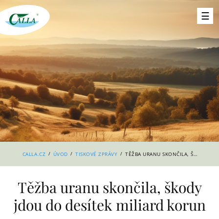
/
/
/
CALLA.CZ
ÚVOD
TISKOVÉ ZPRÁVY
TĚŽBA URANU SKONČILA, ŠKODY JDOU DO DESÍTEK MILIARD KORUN
Těžba uranu skončila, škody
jdou do desítek miliard korun