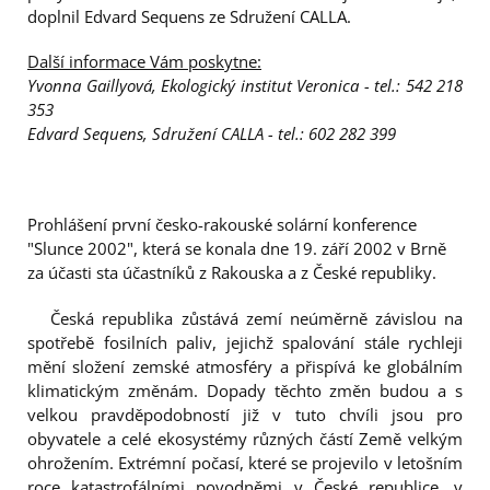
doplnil Edvard Sequens ze Sdružení CALLA.
Další informace Vám poskytne:
Yvonna Gaillyová, Ekologický institut Veronica - tel.: 542 218
353
Edvard Sequens, Sdružení CALLA - tel.: 602 282 399
Prohlášení první česko-rakouské solární konference
"Slunce 2002", která se konala dne 19. září 2002 v Brně
za účasti sta účastníků z Rakouska a z České republiky.
Česká republika zůstává zemí neúměrně závislou na
spotřebě fosilních paliv, jejichž spalování stále rychleji
mění složení zemské atmosféry a přispívá ke globálním
klimatickým změnám. Dopady těchto změn budou a s
velkou pravděpodobností již v tuto chvíli jsou pro
obyvatele a celé ekosystémy různých částí Země velkým
ohrožením. Extrémní počasí, které se projevilo v letošním
roce katastrofálními povodněmi v České republice, v