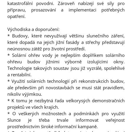
katastrofální povodni. Zároveň nabízejí své síly pro
přípravu, prosazování a implementaci potřebných
opatření.
Východiska a doporučení:
* Budovy, které nevyužívají většinu slunečního záření,
které dopadá na jejich jižní fasády a střechy představují
neúnosnou zátěž pro životní prostředí.
* Solární ohřev vody je nejlepším doplňkem solárního
ohřevu budov jižními výborně izolujícími okny.
Technologie takových soustav jsou již vyzrálé, spolehlivé
a rentabilní.
* Využití solárních technologií při rekonstrukcích budov,
ale především při novostavbách se musí stát pravidlem,
nikoliv výjimkou.
* K tomu je nezbytná řada velkorysých demonstračních
projektů ve všech krajích.
* O veškerých možnostech a podmínkách pro využití
Slunce je třeba trvale informovat veřejnost
prostřednictvím široké informační kampaně.