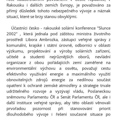
Rakousku i dalších zemích Evropy, je považováno za
přímý důsledek tohoto nebezpečného vývoje a náznak
situací, které se brzy stanou obvyklými.
Účastníci česko - rakouské solární konference "Slunce
2002" , která jednala pod záštitou ministra životního
prostředí Libora Ambrozka, zástupci veřejné správy z
komunální, krajské i státní úrovně, odborníci v oblasti
výzkumu, projektování a výroby solárních zařízení,
učitelé a studenti nejrůznějších oborů, nevládní
organizace z obou pořádajících zemí zaměřené na
environmentální výchovu a osvětu, považují cestu
efektivního využívání energie a maximálního využití
obnovitelných zdrojů energie za nedílnou součást
opatření k ochraně zemské atmosféry a strategie trvale
udržitelného rozvoje a vyzývají vládu, Poslaneckou
sněmovnu Parlamentu ČR a Senát Parlamentu ČR, ale i
další instituce veřejné správy, aby této oblasti věnovali
prvořadou pozornost při stanovování priorit
dlouhodobého vývoje i řešení současné situace po