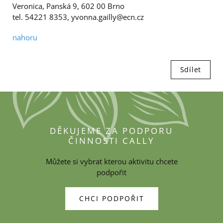
Veronica, Panská 9, 602 00 Brno
tel. 54221 8353, yvonna.gailly@ecn.cz
nahoru
Sdílet
DĚKUJEME ZA PODPORU
ČINNOSTI CALLY
Můžete si vybrat kterou aktivitu chcete
podpořit
CHCI PODPOŘIT