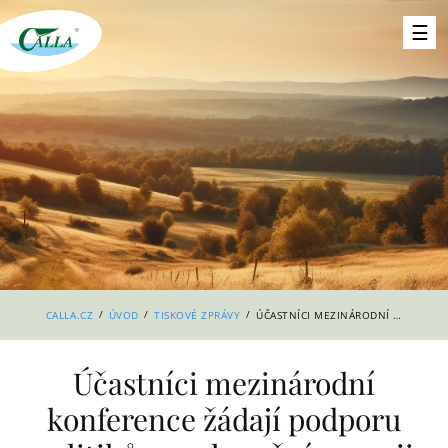
/
/
/
CALLA.CZ
ÚVOD
TISKOVÉ ZPRÁVY
ÚČASTNÍCI MEZINÁRODNÍ KONFERENCE ŽÁDAJÍ PODPORU POLITIKŮ PRO SLUNEČNÍ ENERGII
Účastníci mezinárodní
konference žádají podporu