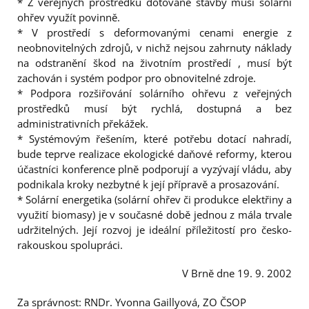
* Z veřejných prostředků dotované stavby musí solární
ohřev využít povinně.
* V prostředí s deformovanými cenami energie z
neobnovitelných zdrojů, v nichž nejsou zahrnuty náklady
na odstranění škod na životním prostředí , musí být
zachován i systém podpor pro obnovitelné zdroje.
* Podpora rozšiřování solárního ohřevu z veřejných
prostředků musí být rychlá, dostupná a bez
administrativních překážek.
* Systémovým řešením, které potřebu dotací nahradí,
bude teprve realizace ekologické daňové reformy, kterou
účastníci konference plně podporují a vyzývají vládu, aby
podnikala kroky nezbytné k její přípravě a prosazování.
* Solární energetika (solární ohřev či produkce elektřiny a
využití biomasy) je v současné době jednou z mála trvale
udržitelných. Její rozvoj je ideální příležitostí pro česko-
rakouskou spolupráci.
V Brně dne 19. 9. 2002
Za správnost: RNDr. Yvonna Gaillyová, ZO ČSOP