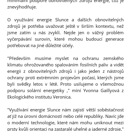
minimální podpoře obnovitelných zdrojů energie, což je
znevýhodňuje.
O využívání energie Slunce a dalších obnovitelných
zdrojů je potřeba uvažovat ještě v širším kontextu, než
jsme zatím u nás zvyklí. Nejde jen o vážný problém
vyčerpávání surovin, které mohou budoucí generace
potřebovat na jiné důležité účely.
"Především musíme myslet na ochranu zemského
klimatu ohrožovaného spalováním fosilních paliv a vidět
energii z obnovitelných zdrojů i jako jeden z nástrojů
ochrany proti extrémním projevům počasí, kterých jsme
byli svědky letos v létě. Proto usilujeme o všemožnou
podporu solární energetiky ," míní Yvonna Gaillyová z
Ekologického institutu Veronica.
"Využívání energie Slunce nám zajistí větší soběstačnost
ať již na úrovni domácností nebo celé republiky. Navíc jde
o moderní technologie, které nám mohu uniknout mezi
prsty kvůli orientaci na zastaralé uhelné a jaderné zdroje,"