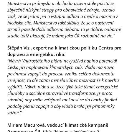
Ministerstvo průmyslu a obchodu ovšem stále počítá se
zbytečně nízkými stropy pro obnovitelné zdroje, uznalo
však, že se jedná jen o vstupní odhad a nejde o maxima z
hlediska cíle. Ministerstvo také slíbilo, že se o nastavení
stropů povede další odborná debata. To je dobře, odborné
studie totiž ukazují, že máme jako ČR rozhodně na víc.”
Štěpán Vizi, expert na klimatickou politiku Centra pro
dopravu a energetiku, říká:
“Návrh Vnitrostátního plánu nevyužívá naplno potenciál
Česka při naplňování klimatických cílů. Vláda má navíc
povinnost zapojit do procesu vzniku celého dokumentu
veřejnost, ta ale zatím neměla vůbec možnost se k návrhu
vyjádřit. Návrh plánu se úzce týká také témat energetické
chudoby a sociálně spravedlivé transformace. Je proto
zásadní, aby měla veřejnost možnost se do tvorby finální
podoby plánu zapojit a aby vláda brala její připomínky
vážně.”
Miriam Macurová, vedoucí klimatické kampaně
Greenpeace ČR, říká:
“Vládou schválený draft