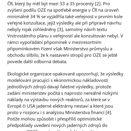
ČR, který by měl být mezi 33 a 35 procenty [2]. Pro
zvýšení podílu OZE na spotřebě energie v ČR na úroveň
minimálně 34 % se vyjádřila také veřejnost v prvním kole
veřejné konzultace, jejíž výsledky ale při přípravě návrhu
nebyly nijak zohledněny [3], samotný návrh textu
Vnitrostátního plánu s veřejností ale konzultován nebyl. V
rámci vypořádání připomínek v meziresortním
připomínkovém řízení však Ministerstvo průmyslu a
obchodu slíbilo, že k nastavení stropů pro OZE se ještě
povede další odborná debata.
Ekologické organizace opakovaně upozorňují, že výsledky
modelování pracující s ekonomickou nákladovostí
jednotlivých zdrojů dávají falešné výsledky, protože
zadání ministerstev počítá s naprosto nereálně nízkými
náklady na výstavbu nových reaktorů, za které se v
Evropě či USA jaderné elektrárny nestaví a které jsou
proto v rozporu i s analýzou Ministerstva financí [4].
Potíže mohou způsobit i přespříliš optimistické
předpoklady uvedení nových jaderných zdrojů do