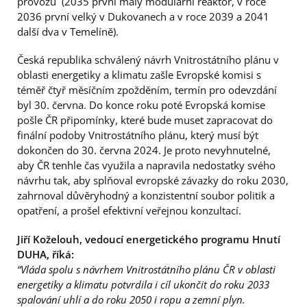
provozu (2035 první malý modulární reaktor, v roce
2036 první velký v Dukovanech a v roce 2039 a 2041
další dva v Temelíně).
Česká republika schválený návrh Vnitrostátního plánu v
oblasti energetiky a klimatu zašle Evropské komisi s
téměř čtyř měsíčním zpožděním, termín pro odevzdání
byl 30. června. Do konce roku poté Evropská komise
pošle ČR připomínky, které bude muset zapracovat do
finální podoby Vnitrostátního plánu, který musí být
dokončen do 30. června 2024. Je proto nevyhnutelné,
aby ČR tenhle čas využila a napravila nedostatky svého
návrhu tak, aby splňoval evropské závazky do roku 2030,
zahrnoval důvěryhodný a konzistentní soubor politik a
opatření, a prošel efektivní veřejnou konzultací.
Jiří Koželouh, vedoucí energetického programu Hnutí
DUHA, říká:
“Vláda spolu s návrhem Vnitrostátního plánu ČR v oblasti
energetiky a klimatu potvrdila i cíl ukončit do roku 2033
spalování uhlí a do roku 2050 i ropu a zemní plyn.