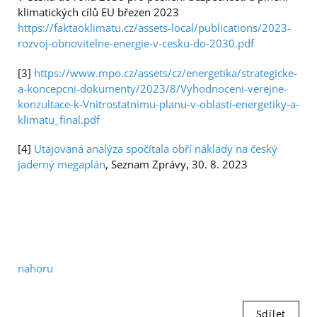
klimatických cílů EU březen 2023
https://faktaoklimatu.cz/assets-local/publications/2023-
rozvoj-obnovitelne-energie-v-cesku-do-2030.pdf
[3]
https://www.mpo.cz/assets/cz/energetika/strategicke-
a-koncepcni-dokumenty/2023/8/Vyhodnoceni-verejne-
konzultace-k-Vnitrostatnimu-planu-v-oblasti-energetiky-a-
klimatu_final.pdf
[4]
Utajovaná analýza spočítala obří náklady na český
jaderný megaplán
, Seznam Zprávy, 30. 8. 2023
nahoru
Sdílet