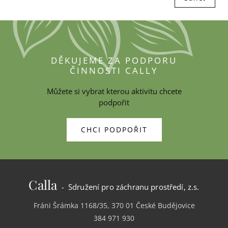
DĚKUJEME ZA PODPORU
ČINNOSTI CALLY
Můžete si vybrat kterou aktivitu chcete
podpořit
CHCI PODPOŘIT
Calla
- Sdružení pro záchranu prostředí, z.s.
Fráni Šrámka 1168/35, 370 01 České Budějovice
384 971 930