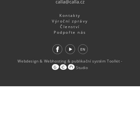
calla@calla.cz
Kontakty
Výroční zprávy
Členství
Podpořte nás
Facebook
Youtube
EN
Webdesign
&
Webhosting
&
publikační systém Toolkit
-
Studio