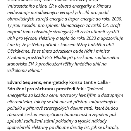
Vnitrostátního plánu ČR v oblasti energetiky a klimatu
nedosahuje požadovaných evropských cílů pro podíl
obnovitelných zdrojů energie a úspor energie do roku 2030.
Ty jsou zásadní pro splnění klimatických závazků ČR. Draft
naproti tomu obsahuje strategický cíl zcela utlumit využití
uhlí pro výrobu elektřiny a tepla do roku 2033 a upozorňuje
i na to, že je třeba počítat s koncem těžby hnědého uhlí.
Očekáváme, že se tímto závazkem bude řídit i ministr
životního prostředí Petr Hladík při přezkumu souhlasného
stanoviska EIA k prodloužení těžby hnědého uhlí na
velkolomu Bílina.”
Edvard Sequens, energetický konzultant v Calla -
Sdružení pro záchranu prostředí řekl:
“Jaderná
energetika za každou cenu navzdory levnějším a dostupným
alternativám, tak by se dal nazvat přístup zodpovědných
politiků k přípravě strategických dokumentů, které budou
rámovat českou energetickou budoucnost a zejména pak
způsobí zadlužení státní pokladny a vysoké náklady
spotřebitelů elektřiny po dlouhé desítky let. Jak se ukázalo,