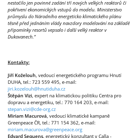
nestačilo jen povinné zadání tří nových velkých reaktorů či
pokřivení ekonomických vstupů do modelu. Ministerstvo
průmyslu do Národního energeticko klimatického plánu
těsně před jednáním vlády navzdory modelování na základě
připomínky resortů vepsalo i další velký reaktor v
Dukovanech.”
Kontakty:
Jiří Koželouh
, vedoucí energetického programu Hnutí
DUHA, tel.: 723 559 495, e-mail:
jiri.kozelouh@hnutiduha.cz
Štěpán Vizi
, expert na klimatickou politiku Centra pro
dopravu a energetiku, tel.: 770 164 203, e-mail:
stepan.vizi@cde-org.cz
Miriam Macurová
, vedoucí klimatické kampaně
Greenpeace ČR, tel.: 771 154 362, e-mail:
miriam.macurova@greenpeace.org
Edvard Sequens
, energetický konzultant v Calla -