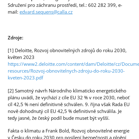
Sdružení pro záchranu prostředí, tel.: 602 282 399, e-
mail:
edvard.sequens@calla.cz
Zdroje:
[1] Deloitte, Rozvoj obnovitelných zdrojů do roku 2030,
květen 2023
https://www2.deloitte.com/content/dam/Deloitte/cz/Docume
resources/Rozvoj-obnovitelnych-zdroju-do-roku-2030-
kveten-2023.pdf
[2] Samotný návrh Národního klimaticko energetického
plánu uvádí, že vychází z cíle EU 32 % v roce 2030, neboť
cíl 42,5 % není definitivně schválen. 9. října však Rada EU
nově dohodnutý cíl EU 42,5 % definitivně schválila. Je
tedy jasné, že český podíl bude muset být vyšší.
Fakta o klimatu a Frank Bold, Rozvoj obnovitelné energie
v Česku do roku 2030 pro posílení bezpečnosti a plnění