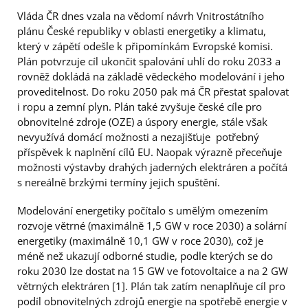
Vláda ČR dnes vzala na vědomí návrh Vnitrostátního
plánu České republiky v oblasti energetiky a klimatu,
který v zápětí odešle k připomínkám Evropské komisi.
Plán potvrzuje cíl ukončit spalování uhlí do roku 2033 a
rovněž dokládá na základě vědeckého modelování i jeho
proveditelnost. Do roku 2050 pak má ČR přestat spalovat
i ropu a zemní plyn. Plán také zvyšuje české cíle pro
obnovitelné zdroje (OZE) a úspory energie, stále však
nevyužívá domácí možnosti a nezajišťuje potřebný
příspěvek k naplnění cílů EU. Naopak výrazně přeceňuje
možnosti výstavby drahých jaderných elektráren a počítá
s nereálně brzkými termíny jejich spuštění.
Modelování energetiky počítalo s umělým omezením
rozvoje větrné (maximálně 1,5 GW v roce 2030) a solární
energetiky (maximálně 10,1 GW v roce 2030), což je
méně než ukazují odborné studie, podle kterých se do
roku 2030 lze dostat na 15 GW ve fotovoltaice a na 2 GW
větrných elektráren [1]. Plán tak zatím nenaplňuje cíl pro
podíl obnovitelných zdrojů energie na spotřebě energie v