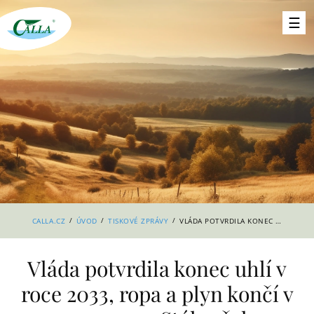
/
/
/
CALLA.CZ
ÚVOD
TISKOVÉ ZPRÁVY
VLÁDA POTVRDILA KONEC UHLÍ V ROCE 2033, ROPA A PLYN KONČÍ V ROCE 2050. STÁLE VŠAK PODCEŇUJE OBNOVITELNÉ ZDROJE A MÁ NEREÁLNÉ JADERNÉ PLÁNY.
Vláda potvrdila konec uhlí v
roce 2033, ropa a plyn končí v