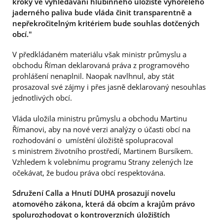
kroky ve vyhledávání hlubinného úložiště vyhořelého
jaderného paliva bude vláda činit transparentně a
nepřekročitelným kritériem bude souhlas dotčených
obcí."
V předkládaném materiálu však ministr průmyslu a
obchodu Říman deklarovaná práva z programového
prohlášení nenaplnil. Naopak navlhnul, aby stát
prosazoval své zájmy i přes jasně deklarovaný nesouhlas
jednotlivých obcí.
Vláda uložila ministru průmyslu a obchodu Martinu
Římanovi, aby na nové verzi analýzy o účasti obcí na
rozhodování o umístění úložiště spolupracoval
s ministrem životního prostředí, Martinem Bursíkem.
Vzhledem k volebnímu programu Strany zelených lze
očekávat, že budou práva obcí respektována.
Sdružení Calla a Hnutí DUHA prosazují novelu
atomového zákona, která dá obcím a krajům právo
spolurozhodovat o kontroverzních úložištích