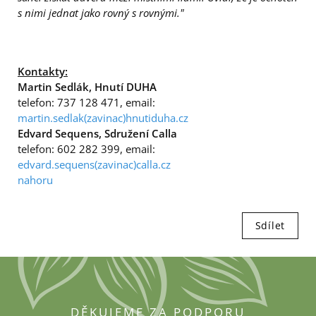
s nimi jednat jako rovný s rovnými."
Kontakty:
Martin Sedlák, Hnutí DUHA
telefon: 737 128 471, email:
martin.sedlak(zavinac)hnutiduha.cz
Edvard Sequens, Sdružení Calla
telefon: 602 282 399, email:
edvard.sequens(zavinac)calla.cz
nahoru
Sdílet
DĚKUJEME ZA PODPORU