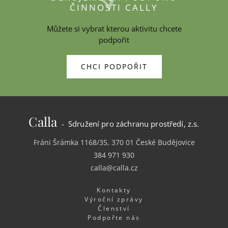
ČINNOSTI CALLY
Můžete si vybrat kterou aktivitu chcete
podpořit
CHCI PODPOŘIT
Calla
- Sdružení pro záchranu prostředí, z.s.
Fráni Šrámka 1168/35, 370 01 České Budějovice
384 971 930
calla@calla.cz
Kontakty
Výroční zprávy
Členství
Podpořte nás