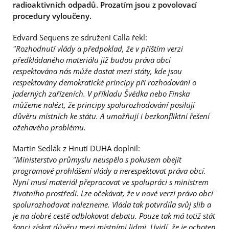
radioaktivních odpadů. Prozatím jsou z povolovací
procedury vyloučeny.
Edvard Sequens ze sdružení Calla řekl:
"Rozhodnutí vlády a předpoklad, že v příštím verzi
předkládaného materiálu již budou práva obcí
respektována nás může dostat mezi státy, kde jsou
respektovány demokratické principy při rozhodování o
jaderných zařízeních. V příkladu Švédka nebo Finska
můžeme nalézt, že principy spolurozhodování posilují
důvěru místních ke státu. A umožňují i bezkonfliktní řešení
ožehavého problému.
Martin Sedlák z Hnutí DUHA doplnil:
"Ministerstvo průmyslu neuspělo s pokusem obejít
programové prohlášení vlády a nerespektovat práva obcí.
Nyní musí materiál přepracovat ve spolupráci s ministrem
životního prostředí. Lze očekávat, že v nové verzi právo obcí
spolurozhodovat nalezneme. Vláda tak potvrdila svůj slib a
je na dobré cestě odblokovat debatu. Pouze tak má totiž stát
šanci získat důvěru mezi místními lidmi. Uvidí, že je ochoten