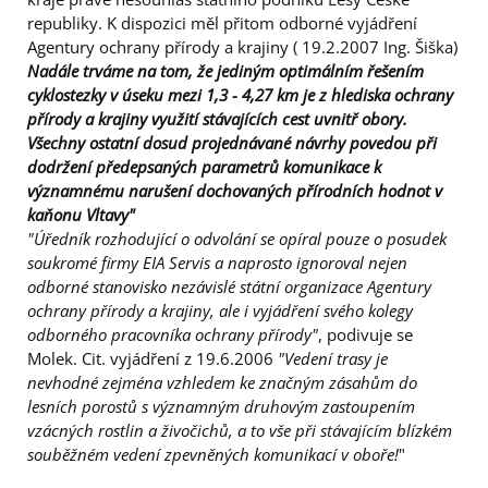
republiky. K dispozici měl přitom odborné vyjádření
Agentury ochrany přírody a krajiny ( 19.2.2007 Ing. Šiška)
Nadále trváme na tom, že jediným optimálním řešením
cyklostezky v úseku mezi 1,3 - 4,27 km je z hlediska ochrany
přírody a krajiny využití stávajících cest uvnitř obory.
Všechny ostatní dosud projednávané návrhy povedou při
dodržení předepsaných parametrů komunikace k
významnému narušení dochovaných přírodních hodnot v
kaňonu Vltavy"
"Úředník rozhodující o odvolání se opíral pouze o posudek
soukromé firmy EIA Servis a naprosto ignoroval nejen
odborné stanovisko nezávislé státní organizace Agentury
ochrany přírody a krajiny, ale i vyjádření svého kolegy
odborného pracovníka ochrany přírody"
, podivuje se
Molek. Cit. vyjádření z 19.6.2006
"Vedení trasy je
nevhodné zejména vzhledem ke značným zásahům do
lesních porostů s významným druhovým zastoupením
vzácných rostlin a živočichů, a to vše při stávajícím blízkém
souběžném vedení zpevněných komunikací v oboře!
"