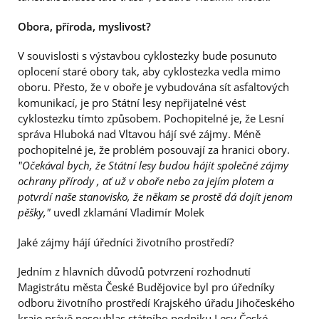
Obora, příroda, myslivost?
V souvislosti s výstavbou cyklostezky bude posunuto
oplocení staré obory tak, aby cyklostezka vedla mimo
oboru. Přesto, že v oboře je vybudována sít asfaltových
komunikací, je pro Státní lesy nepřijatelné vést
cyklostezku tímto způsobem. Pochopitelné je, že Lesní
správa Hluboká nad Vltavou hájí své zájmy. Méně
pochopitelné je, že problém posouvají za hranici obory.
"Očekával bych, že Státní lesy budou hájit společné zájmy
ochrany přírody , ať už v oboře nebo za jejím plotem a
potvrdí naše stanovisko, že někam se prostě dá dojít jenom
pěšky,"
uvedl zklamání Vladimír Molek
Jaké zájmy hájí úředníci životního prostředí?
Jedním z hlavních důvodů potvrzení rozhodnutí
Magistrátu města České Budějovice byl pro úředníky
odboru životního prostředí Krajského úřadu Jihočeského
kraje právě nesouhlas státního podniku Lesy České