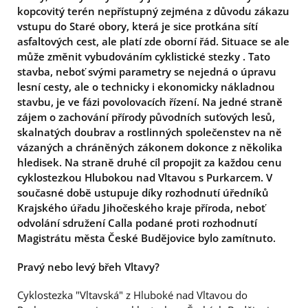
kopcovitý terén nepřístupný zejména z důvodu zákazu
vstupu do Staré obory, která je sice protkána sítí
asfaltových cest, ale platí zde oborní řád. Situace se ale
může změnit vybudováním cyklistické stezky . Tato
stavba, neboť svými parametry se nejedná o úpravu
lesní cesty, ale o technicky i ekonomicky nákladnou
stavbu, je ve fázi povolovacích řízení. Na jedné straně
zájem o zachování přírody původních suťových lesů,
skalnatých doubrav a rostlinných společenstev na ně
vázaných a chráněných zákonem dokonce z několika
hledisek. Na straně druhé cíl propojit za každou cenu
cyklostezkou Hlubokou nad Vltavou s Purkarcem. V
současné době ustupuje díky rozhodnutí úředníků
Krajského úřadu Jihočeského kraje příroda, neboť
odvolání sdružení Calla podané proti rozhodnutí
Magistrátu města České Budějovice bylo zamítnuto.
Pravý nebo levý břeh Vltavy?
Cyklostezka "Vltavská" z Hluboké nad Vltavou do