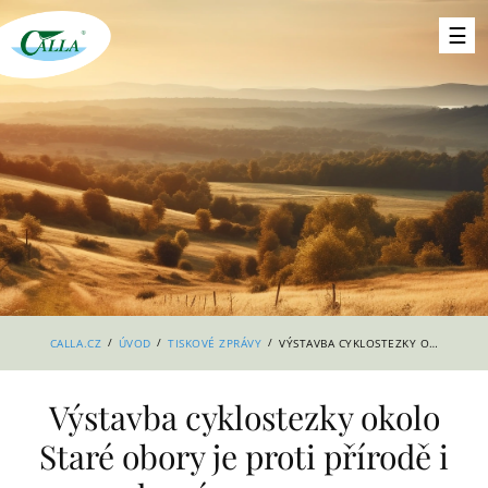
/
/
/
CALLA.CZ
ÚVOD
TISKOVÉ ZPRÁVY
VÝSTAVBA CYKLOSTEZKY OKOLO STARÉ OBORY JE PROTI PŘÍRODĚ I ZDRAVÉMU ROZUMU
Výstavba cyklostezky okolo
Staré obory je proti přírodě i