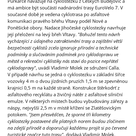
Purkarce navazuje na cyklostezku z Českých Budějovic a
má ambice být součástí nadnárodní trasy EuroVelo 7. V
současné době je vedena cyklotrasa po asfaltové
komunikaci pravého břehu Vltavy podél Nové a
Poněšické obory. Nadace Jihočeské cyklostezky navrhuje
její přeložení na levý břeh Vltavy.
"Bohužel tento návrh
vycházející z údajného zatraktivnění trasy a zajištění větší
bezpečnosti cyklistů zcela ignoruje přírodní a technické
podmínky a slučováním podmínek pro cyklodopravu ve
městě a rekreační cyklistiky nás staví do pozice nepřátel
cyklodopravy"
, uvádí Vladimír Molek ze sdružení Calla.
V případě návrhu se jedná o cyklostezku v základní šířce
vozovky 4 m o dvou jízdních pruzích 1,5 m se zpevněnou
krajnicí 0,5 m na každé straně. Konstrukce štěrkodrť z
asfaltového recyklátu a živičný nátěr z asfaltové silniční
emulze. V některých místech budou vybudovány zářezy a
náspy, nejvyšší 2,5 m v místě křížení se Zlatěšovickým
potokem.
"Jsem přesvědčen, že sporné tři kilometry
cyklostezky postavené dle platných norem budou zločinem
na zdejší přírodě a doporučuji každému projít si po červené
turistické značce tuto trasu"
, dodává Vladimír Molek.