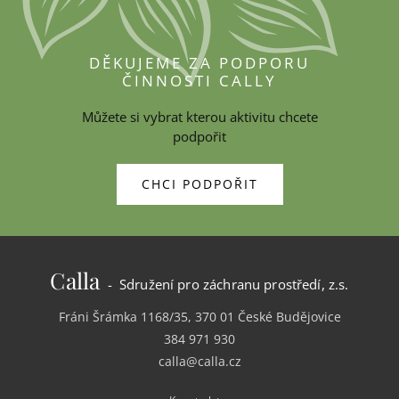
DĚKUJEME ZA PODPORU
ČINNOSTI CALLY
Můžete si vybrat kterou aktivitu chcete
podpořit
CHCI PODPOŘIT
Calla
- Sdružení pro záchranu prostředí, z.s.
Fráni Šrámka 1168/35, 370 01 České Budějovice
384 971 930
calla@calla.cz