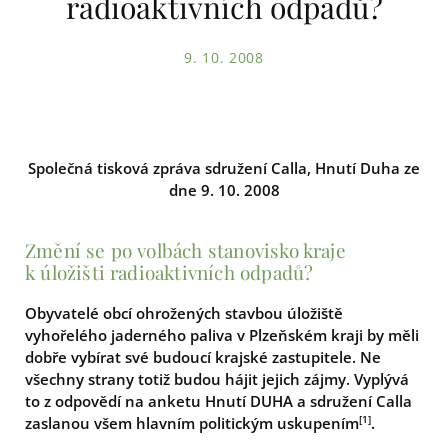
radioaktivních odpadů?
9. 10. 2008
Společná tisková zpráva sdružení Calla, Hnutí Duha ze
dne 9. 10. 2008
Změní se po volbách stanovisko kraje
k úložišti radioaktivních odpadů?
Obyvatelé obcí ohrožených stavbou úložiště
vyhořelého jaderného paliva v Plzeňském kraji by měli
dobře vybírat své budoucí krajské zastupitele. Ne
všechny strany totiž budou hájit jejich zájmy. Vyplývá
to z odpovědí na anketu Hnutí DUHA a sdružení Calla
[1]
zaslanou všem hlavním politickým uskupením
.