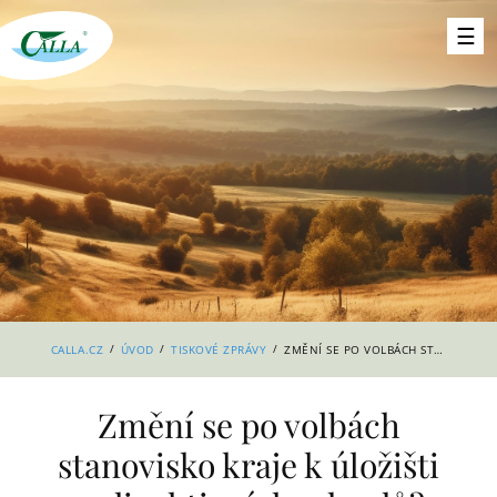
/
/
/
CALLA.CZ
ÚVOD
TISKOVÉ ZPRÁVY
ZMĚNÍ SE PO VOLBÁCH STANOVISKO KRAJE K ÚLOŽIŠTI RADIOAKTIVNÍCH ODPADŮ?
Změní se po volbách
stanovisko kraje k úložišti