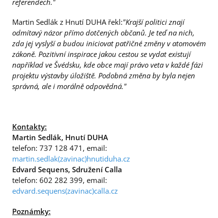
referendech."
Martin Sedlák z Hnutí DUHA řekl:
"Krajší politici znají
odmítavý názor přímo dotčených občanů. Je teď na nich,
zda jej vyslyší a budou iniciovat patřičné změny v atomovém
zákoně. Pozitivní inspirace jakou cestou se vydat existují
například ve Švédsku, kde obce mají právo veta v každé fázi
projektu výstavby úložiště. Podobná změna by byla nejen
správná, ale i morálně odpovědná."
Kontakty:
Martin Sedlák, Hnutí DUHA
telefon: 737 128 471, email:
martin.sedlak(zavinac)hnutiduha.cz
Edvard Sequens, Sdružení Calla
telefon: 602 282 399, email:
edvard.sequens(zavinac)calla.cz
Poznámky: