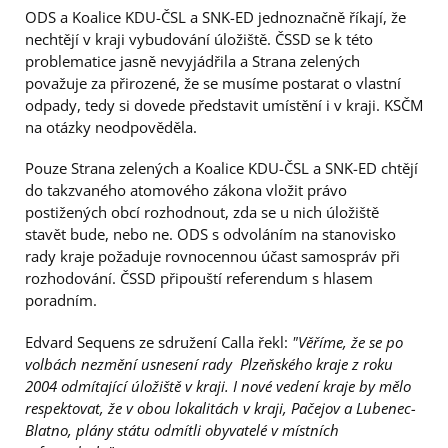
ODS a Koalice KDU-ČSL a SNK-ED jednoznačně říkají, že
nechtějí v kraji vybudování úložiště. ČSSD se k této
problematice jasně nevyjádřila a Strana zelených
považuje za přirozené, že se musíme postarat o vlastní
odpady, tedy si dovede představit umístění i v kraji. KSČM
na otázky neodpověděla.
Pouze Strana zelených a Koalice KDU-ČSL a SNK-ED chtějí
do takzvaného atomového zákona vložit právo
postižených obcí rozhodnout, zda se u nich úložiště
stavět bude, nebo ne. ODS s odvoláním na stanovisko
rady kraje požaduje rovnocennou účast samospráv při
rozhodování. ČSSD připouští referendum s hlasem
poradním.
Edvard Sequens ze sdružení Calla řekl:
"Věříme, že se po
volbách nezmění
usnesení rady Plzeňského kraje z roku
2004 odmítající úložiště v kraji. I nové vedení kraje by mělo
respektovat, že v obou lokalitách v kraji, Pačejov a Lubenec-
Blatno, plány státu odmítli obyvatelé v místních