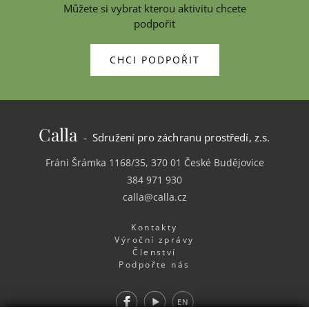
Můžete si vybrat kterou aktivitu chcete
podpořit
CHCI PODPOŘIT
Calla
- Sdružení pro záchranu prostředí, z.s.
Fráni Šrámka 1168/35, 370 01 České Budějovice
384 971 930
calla@calla.cz
Kontakty
Výroční zprávy
Členství
Podpořte nás
Facebook
Youtube
EN