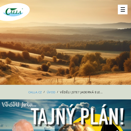
/
/
CALLA.CZ
ÚVOD
VĚDĚLI JSTE? JADERNÁ ELEKTRÁRNA U OSTRAVY A DRUHÁ U KADANĚ!