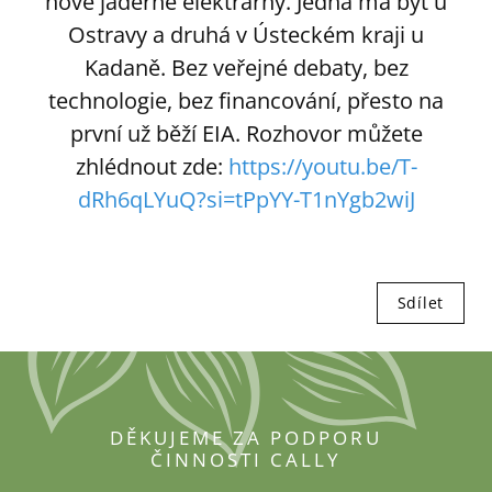
nové jaderné elektrárny. Jedna má být u
Ostravy a druhá v Ústeckém kraji u
Kadaně. Bez veřejné debaty, bez
technologie, bez financování, přesto na
první už běží EIA. Rozhovor můžete
zhlédnout zde:
https://youtu.be/T-
dRh6qLYuQ?si=tPpYY-T1nYgb2wiJ
Sdílet
DĚKUJEME ZA PODPORU
ČINNOSTI CALLY