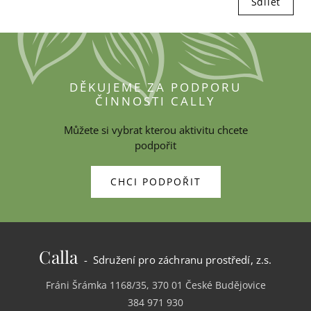
Sdílet
DĚKUJEME ZA PODPORU
ČINNOSTI CALLY
Můžete si vybrat kterou aktivitu chcete
podpořit
CHCI PODPOŘIT
Calla
- Sdružení pro záchranu prostředí, z.s.
Fráni Šrámka 1168/35, 370 01 České Budějovice
384 971 930