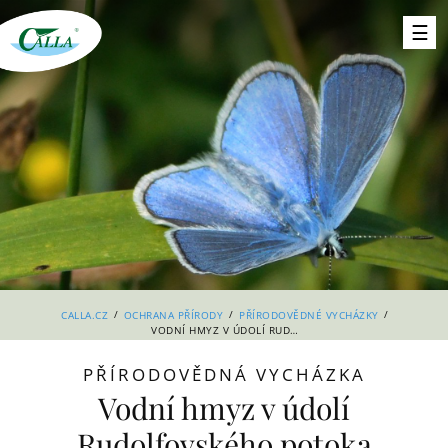
/
/
/
CALLA.CZ
OCHRANA PŘÍRODY
PŘÍRODOVĚDNÉ VYCHÁZKY
VODNÍ HMYZ V ÚDOLÍ RUDOLFOVSKÉHO POTOKA
PŘÍRODOVĚDNÁ VYCHÁZKA
Vodní hmyz v údolí
Rudolfovského potoka