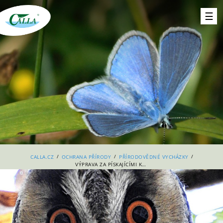
/
/
/
CALLA.CZ
OCHRANA PŘÍRODY
PŘÍRODOVĚDNÉ VYCHÁZKY
VÝPRAVA ZA PÍSKAJÍCÍMI KALOUSY