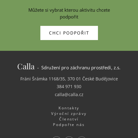
Můžete si vybrat kterou aktivitu chcete
podpořit
CHCI PODPOŘIT
Calla
- Sdružení pro záchranu prostředí, z.s.
Fráni Šrámka 1168/35, 370 01 České Budějovice
384 971 930
calla@calla.cz
Kontakty
Výroční zprávy
Členství
Podpořte nás