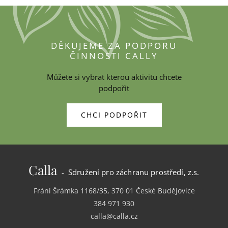
DĚKUJEME ZA PODPORU
ČINNOSTI CALLY
Můžete si vybrat kterou aktivitu chcete
podpořit
CHCI PODPOŘIT
Calla
- Sdružení pro záchranu prostředí, z.s.
Fráni Šrámka 1168/35, 370 01 České Budějovice
384 971 930
calla@calla.cz