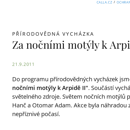
/
CALLA.CZ
OCHRAN
PŘÍRODOVĚDNÁ VYCHÁZKA
Za nočními motýly k Arpi
21.9.2011
Do programu přírodovědných vycházek jsm
nočními motýly k Arpidě II"
. Součástí vych
světelného zdroje. Světem nočních motýlů
Hanč a Otomar Adam. Akce byla náhradou za
nepříznivé počasí.