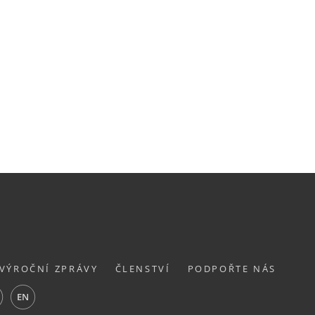
VÝROČNÍ ZPRÁVY
ČLENSTVÍ
PODPOŘTE NÁS
ube
EN