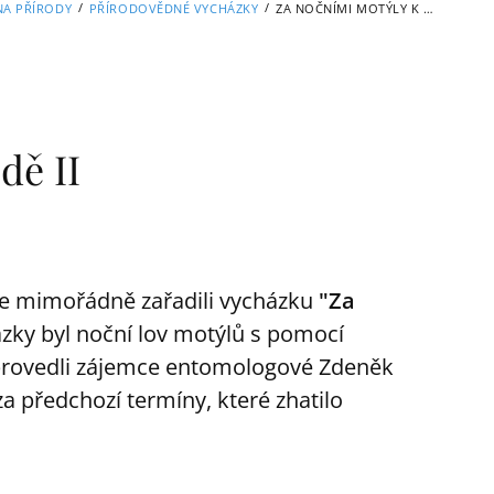
/
/
A PŘÍRODY
PŘÍRODOVĚDNÉ VYCHÁZKY
ZA NOČNÍMI MOTÝLY K ARPIDĚ II
dě II
e mimořádně zařadili vycházku
"Za
ázky byl noční lov motýlů s pomocí
 provedli zájemce entomologové Zdeněk
 předchozí termíny, které zhatilo