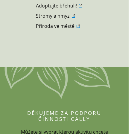
Adoptujte břehuli!
Stromy a hmyz
Příroda ve městě
DĚKUJEME ZA PODPORU
ČINNOSTI CALLY
Můžete si vybrat kterou aktivitu chcete