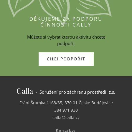
DĚKUJEME ZA PODPORU
ČINNOSTI CALLY
Můžete si vybrat kterou aktivitu chcete
podpořit
CHCI PODPOŘIT
Calla
- Sdružení pro záchranu prostředí, z.s.
Fráni Šrámka 1168/35, 370 01 České Budějovice
384 971 930
calla@calla.cz
Kontakty