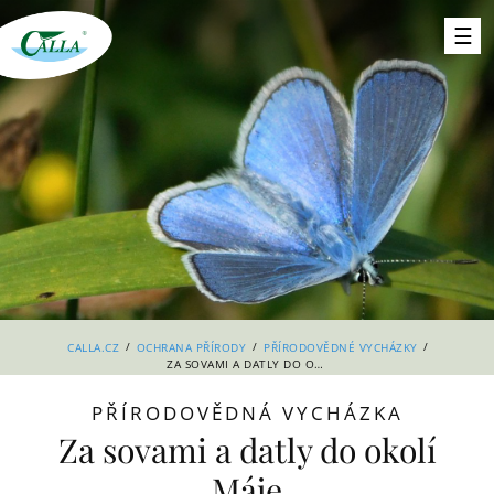
/
/
/
CALLA.CZ
OCHRANA PŘÍRODY
PŘÍRODOVĚDNÉ VYCHÁZKY
ZA SOVAMI A DATLY DO OKOLÍ MÁJE
PŘÍRODOVĚDNÁ VYCHÁZKA
Za sovami a datly do okolí
Máje