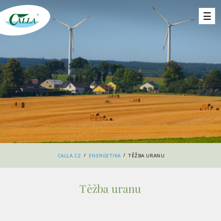
/
/
CALLA.CZ
ENERGETIKA
TĚŽBA URANU
Těžba uranu