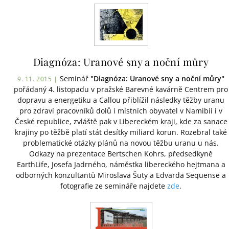
Diagnóza: Uranové sny a noční můry
Seminář
"Diagnóza: Uranové sny a noční můry"
9. 11. 2015 |
pořádaný 4. listopadu v pražské Barevné kavárně Centrem pro
dopravu a energetiku a Callou přiblížil následky těžby uranu
pro zdraví pracovníků dolů i místních obyvatel v Namibii i v
České republice, zvláště pak v Libereckém kraji, kde za sanace
krajiny po těžbě platí stát desítky miliard korun. Rozebral také
problematické otázky plánů na novou těžbu uranu u nás.
Odkazy na prezentace Bertschen Kohrs, předsedkyně
EarthLife, Josefa Jadrného, náměstka libereckého hejtmana a
odborných konzultantů Miroslava Šuty a Edvarda Sequense a
fotografie ze semináře najdete
zde
.