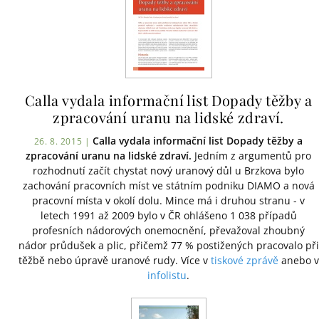
Calla vydala informační list Dopady těžby a
zpracování uranu na lidské zdraví.
Calla vydala informační list Dopady těžby a
26. 8. 2015 |
zpracování uranu na lidské zdraví.
Jedním z argumentů pro
rozhodnutí začít chystat nový uranový důl u Brzkova bylo
zachování pracovních míst ve státním podniku DIAMO a nová
pracovní místa v okolí dolu. Mince má i druhou stranu - v
letech 1991 až 2009 bylo v ČR ohlášeno 1 038 případů
profesních nádorových onemocnění, převažoval zhoubný
nádor průdušek a plic, přičemž 77 % postižených pracovalo při
těžbě nebo úpravě uranové rudy. Více v
tiskové zprávě
anebo v
infolistu
.