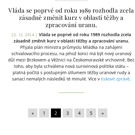
Vláda se poprvé od roku 1989 rozhodla zcela
zásadně změnit kurz v oblasti těžby a
zpracování uranu.
Vláda se poprvé od roku 1989 rozhodla zcela
22. 12. 2014 |
zásadně změnit kurz v oblasti těžby a zpracování uranu.
Přijala plán ministra průmyslu Mládka na zahájení
schvalovacího procesu, na jehož konci má být nový uranový
důl mezi Brzkovem a Věžnicí na Českomoravské vrchovině. Bez
toho, aby byla schválena nová surovinová politika státu –
platná počítá s postupným útlumem těžby uranové rudy a
sanací nemalých následků té minulé. Více v
tiskové zprávě
.
«
|
1
|
2
|
3
|
4
|
5
|
»