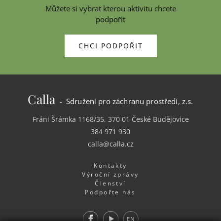
Můžete si vybrat kterou aktivitu chcete
podpořit
CHCI PODPOŘIT
Calla
- Sdružení pro záchranu prostředí, z.s.
Fráni Šrámka 1168/35, 370 01 České Budějovice
384 971 930
calla@calla.cz
Kontakty
Výroční zprávy
Členství
Podpořte nás
Facebook
Youtube
EN