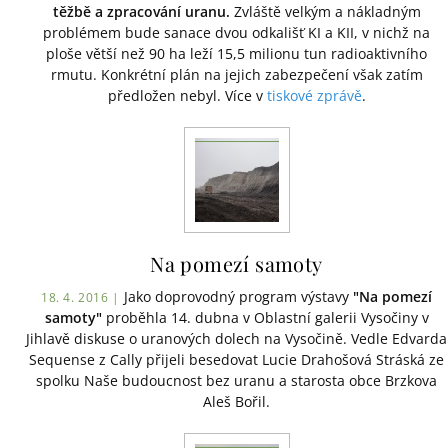
těžbě a zpracování uranu.
Zvláště velkým a nákladným
problémem bude sanace dvou odkališť KI a KII, v nichž na
ploše větší než 90 ha leží 15,5 milionu tun radioaktivního
rmutu. Konkrétní plán na jejich zabezpečení však zatím
předložen nebyl. Více v
tiskové zprávě
.
Na pomezí samoty
Jako doprovodný program výstavy
"Na pomezí
18. 4. 2016 |
samoty"
proběhla 14. dubna v Oblastní galerii Vysočiny v
Jihlavě diskuse o uranových dolech na Vysočině. Vedle Edvarda
Sequense z Cally přijeli besedovat Lucie Drahošová Stráská ze
spolku Naše budoucnost bez uranu a starosta obce Brzkova
Aleš Bořil.