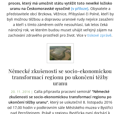
proces, který má umožnit státu vytěžit toto nevelké ložisko
uranu na Českomoravské vysočině
[v příloze]
.
Obyvatele a
představitele obcí Brzkova, Věžnice, Přibyslavi či Polné, kteří by
byli možnou těžbou a dopravou uranové rudy nejvíce zasaženi
a kteří s tímto záměrem ostře nesouhlasí, tak letos čeká
náročný rok, ve kterém budou muset uhájit veřejný zájem na
zachování zdravého prostředí pro život. Více v
tiskové zprávě
.
Německé zkušenosti se socio-ekonomickou
transformací regionu po ukončení těžby
uranu
Calla připravila pracovní seminář
"Německé
20. 11. 2016 |
zkušenosti se socio-ekonomickou transformací regionu po
ukončení těžby uranu"
, který se uskutečnil 8. listopadu 2016
od 17,00 hodin v podkrovním sále Městského muzea v Bystřici
nad Pernštejnem. Právě v regionu Bystřicka nyní dochází k