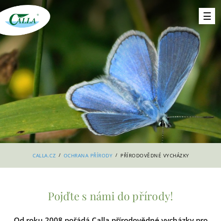
/
/
CALLA.CZ
OCHRANA PŘÍRODY
PŘÍRODOVĚDNÉ VYCHÁZKY
Pojďte s námi do přírody!
Od roku 2008 pořádá Calla přírodovědné vycházky pro