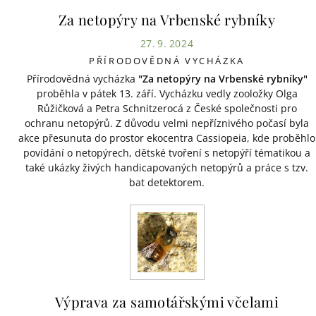
Za netopýry na Vrbenské rybníky
27. 9. 2024
PŘÍRODOVĚDNÁ VYCHÁZKA
Přírodovědná vycházka
"Za netopýry na Vrbenské rybníky"
proběhla v pátek 13. září. Vycházku vedly zooložky Olga
Růžičková a Petra Schnitzerocá z České společnosti pro
ochranu netopýrů. Z důvodu velmi nepříznivého počasí byla
akce přesunuta do prostor ekocentra Cassiopeia, kde proběhlo
povídání o netopýrech, dětské tvoření s netopýří tématikou a
také ukázky živých handicapovaných netopýrů a práce s tzv.
bat detektorem.
Výprava za samotářskými včelami