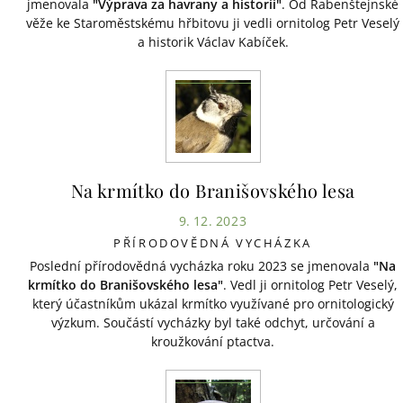
jmenovala
"Výprava za havrany a historií"
. Od Rabenštejnské
věže ke Staroměstskému hřbitovu ji vedli ornitolog Petr Veselý
a historik Václav Kabíček.
Na krmítko do Branišovského lesa
9. 12. 2023
PŘÍRODOVĚDNÁ VYCHÁZKA
Poslední přírodovědná vycházka roku 2023 se jmenovala
"Na
krmítko do Branišovského lesa"
. Vedl ji ornitolog Petr Veselý,
který účastníkům ukázal krmítko využívané pro ornitologický
výzkum. Součástí vycházky byl také odchyt, určování a
kroužkování ptactva.