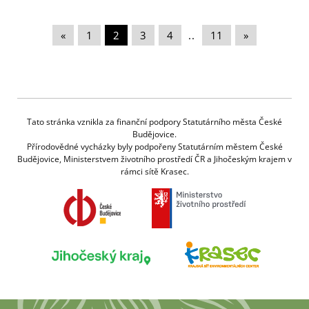
«
|
1
|
2
|
3
|
4
|
..
|
11
|
»
Tato stránka vznikla za finanční podpory Statutárního města České
Budějovice.
Přírodovědné vycházky byly podpořeny Statutárním městem České
Budějovice, Ministerstvem životního prostředí ČR a Jihočeským krajem v
rámci sítě Krasec.