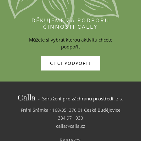
DĚKUJEME ZA PODPORU
ČINNOSTI CALLY
Můžete si vybrat kterou aktivitu chcete
podpořit
CHCI PODPOŘIT
Calla
- Sdružení pro záchranu prostředí, z.s.
Fráni Šrámka 1168/35, 370 01 České Budějovice
384 971 930
calla@calla.cz
Kontakty