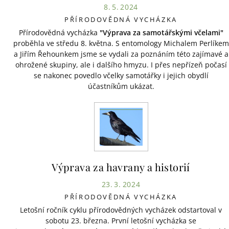
8. 5. 2024
PŘÍRODOVĚDNÁ VYCHÁZKA
Přírodovědná vycházka
"Výprava za samotářskými včelami"
proběhla ve středu 8. května. S entomology Michalem Perlíkem
a Jiřím Řehounkem jsme se vydali za poznáním této zajímavé a
ohrožené skupiny, ale i dalšího hmyzu. I přes nepřízeň počasí
se nakonec povedlo včelky samotářky i jejich obydlí
účastníkům ukázat.
Výprava za havrany a historií
23. 3. 2024
PŘÍRODOVĚDNÁ VYCHÁZKA
Letošní ročník cyklu přírodovědných vycházek odstartoval v
sobotu 23. března. První letošní vycházka se