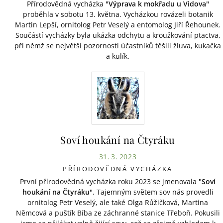
Přírodovědná vycházka
"Výprava k mokřadu u Vidova"
proběhla v sobotu 13. května. Vycházkou rovázeli botanik
Martin Lepší, ornitolog Petr Veselý a entomolog Jiří Řehounek.
Součástí vycházky byla ukázka odchytu a kroužkování ptactva,
při němž se největší pozornosti účastníků těšili žluva, kukačka
a kulík.
Soví houkání na Čtyráku
31. 3. 2023
PŘÍRODOVĚDNÁ VYCHÁZKA
První přírodovědná vycházka roku 2023 se jmenovala
"Soví
houkání na Čtyráku"
. Tajemným světem sov nás provedli
ornitolog Petr Veselý, ale také Olga Růžičková, Martina
Němcová a puštík Bíba ze záchranné stanice Třeboň. Pokusili