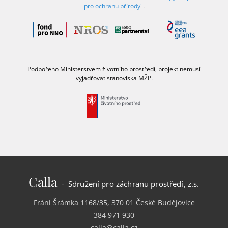
pro ochranu přírody"
.
Podpořeno Ministerstvem životního prostředí, projekt nemusí
vyjadřovat stanoviska MŽP.
Calla
- Sdružení pro záchranu prostředí, z.s.
Fráni Šrámka 1168/35, 370 01 České Budějovice
384 971 930
calla@calla.cz