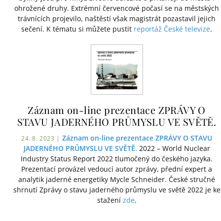
ohrožené druhy. Extrémní červencové počasí se na městských
trávnících projevilo, naštěstí však magistrát pozastavil jejich
sečení. K tématu si můžete pustit
reportáž České televize
.
Záznam on-line prezentace ZPRÁVY O
STAVU JADERNÉHO PRŮMYSLU VE SVĚTĚ.
Záznam on-line prezentace ZPRÁVY O STAVU
24. 8. 2023 |
JADERNÉHO PRŮMYSLU VE SVĚTĚ.
2022 – World Nuclear
Industry Status Report 2022 tlumočený do českého jazyka.
Prezentací provázel vedoucí autor zprávy, přední expert a
analytik jaderné energetiky Mycle Schneider. České stručné
shrnutí Zprávy o stavu jaderného průmyslu ve světě 2022 je ke
stažení
zde
.