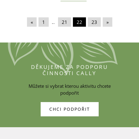
«
|
1
|
..
|
21
|
22
|
23
|
»
DĚKUJEME ZA PODPORU
ČINNOSTI CALLY
Můžete si vybrat kterou aktivitu chcete
podpořit
CHCI PODPOŘIT