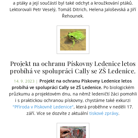
a ptáky a její součástí byl také odchyt a kroužkování ptáků.
Lektorovali Petr Veselý, Tomáš Ditrich, Helena Jaloševská a Jiří
Řehounek.
Projekt na ochranu Pískovny Ledenice letos
probíhá ve spolupráci Cally se ZŠ Ledenice.
Projekt na ochranu Pískovny Ledenice letos
14. 9. 2023 |
probíhá ve spolupráci Cally se ZŠ Ledenice.
Po biologickém
průzkumu a projektovém dnu, na němž ledeničtí žáci pomohli
i s praktickou ochranou pískovny, chystáme také exkurzi
"Příroda v Pískovně Ledenice"
, která proběhne v neděli 17.
září. Více se dozvíte z aktuální
tiskové zprávy
.