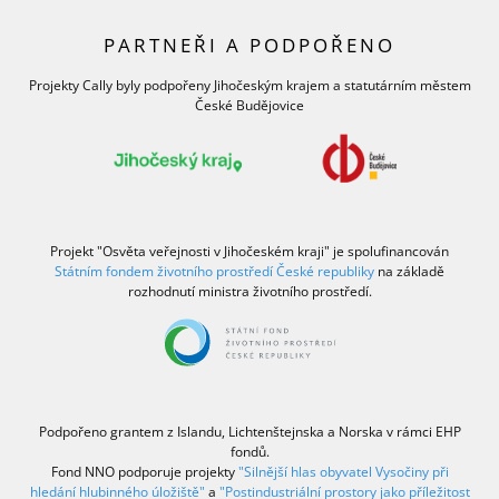
PARTNEŘI A PODPOŘENO
Projekty Cally byly podpořeny Jihočeským krajem a statutárním městem
České Budějovice
Projekt "Osvěta veřejnosti v Jihočeském kraji" je spolufinancován
Státním fondem životního prostředí České republiky
na základě
rozhodnutí ministra životního prostředí.
Podpořeno grantem z Islandu, Lichtenštejnska a Norska v rámci EHP
fondů.
Fond NNO podporuje projekty
"Silnější hlas obyvatel Vysočiny při
hledání hlubinného úložiště"
a
"Postindustriální prostory jako příležitost