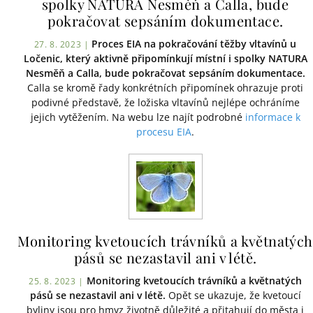
spolky NATURA Nesměň a Calla, bude
pokračovat sepsáním dokumentace.
Proces EIA na pokračování těžby vltavínů u
27. 8. 2023 |
Ločenic, který aktivně připomínkují místní i spolky NATURA
Nesměň a Calla, bude pokračovat sepsáním dokumentace.
Calla se kromě řady konkrétních připomínek ohrazuje proti
podivné představě, že ložiska vltavínů nejlépe ochráníme
jejich vytěžením. Na webu lze najít podrobné
informace k
procesu EIA
.
Monitoring kvetoucích trávníků a květnatých
pásů se nezastavil ani v létě.
Monitoring kvetoucích trávníků a květnatých
25. 8. 2023 |
pásů se nezastavil ani v létě.
Opět se ukazuje, že kvetoucí
byliny jsou pro hmyz životně důležité a přitahují do města i