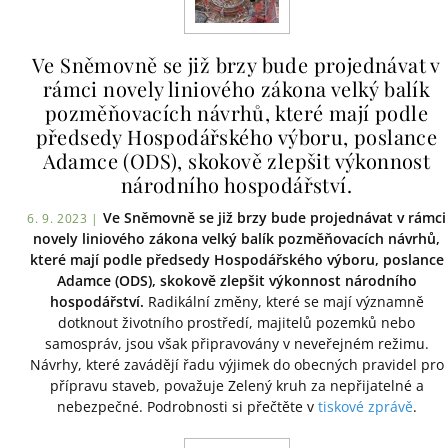
Ve Sněmovně se již brzy bude projednávat v
rámci novely liniového zákona velký balík
pozměňovacích návrhů, které mají podle
předsedy Hospodářského výboru, poslance
Adamce (ODS), skokově zlepšit výkonnost
národního hospodářství.
Ve Sněmovně se již brzy bude projednávat v rámci
6. 9. 2023 |
novely liniového zákona velký balík pozměňovacích návrhů,
které mají podle předsedy Hospodářského výboru, poslance
Adamce (ODS), skokově zlepšit výkonnost národního
hospodářství.
Radikální změny, které se mají významně
dotknout životního prostředí, majitelů pozemků nebo
samospráv, jsou však připravovány v neveřejném režimu.
Návrhy, které zavádějí řadu výjimek do obecných pravidel pro
přípravu staveb, považuje Zelený kruh za nepřijatelné a
nebezpečné. Podrobnosti si přečtěte v
tiskové zprávě
.