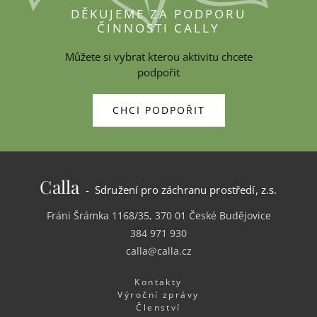
DĚKUJEME ZA PODPORU
ČINNOSTI CALLY
Můžete si vybrat kterou aktivitu chcete
podpořit
CHCI PODPOŘIT
Calla
- Sdružení pro záchranu prostředí, z.s.
Fráni Šrámka 1168/35, 370 01 České Budějovice
384 971 930
calla@calla.cz
Kontakty
Výroční zprávy
Členství