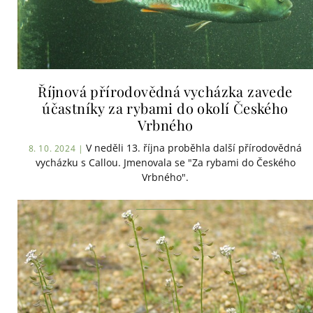
Říjnová přírodovědná vycházka zavede
účastníky za rybami do okolí Českého
Vrbného
V neděli 13. října proběhla další přírodovědná
8. 10. 2024 |
vycházku s Callou. Jmenovala se "Za rybami do Českého
Vrbného".