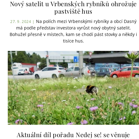
Nový satelit u Vrbenských rybníků ohrožuje
pastviště hus
Na polích mezi Vrbenskými rybníky a obcí Dasný
27. 9. 2024 |
má podle představ investora vyrůst nový obytný satelit.
Bohužel přesně v místech, kam se chodí pást stovky a někdy i
tisíce hus.
Aktuální díl pořadu Nedej se! se věnuje