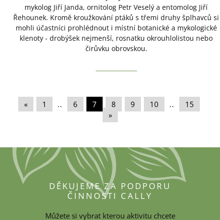
mykolog Jiří Janda, ornitolog Petr Veselý a entomolog Jiří
Řehounek. Kromě kroužkování ptáků s třemi druhy šplhavců si
mohli účastníci prohlédnout i místní botanické a mykologické
klenoty - drobýšek nejmenší, rosnatku okrouhlolistou nebo
čirůvku obrovskou.
«
|
1
|
..
|
6
|
7
|
8
|
9
|
10
|
..
|
15
|
»
DĚKUJEME ZA PODPORU
ČINNOSTI CALLY
Můžete si vybrat kterou aktivitu chcete