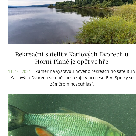
Rekreační satelit v Karlových Dvorech u
Horní Plané je opět ve hře
Záměr na výstavbu nového rekreačního satelitu v
11. 10. 2024 |
Karlových Dvorech se opět posuzuje v procesu EIA. Spolky se
záměrem nesouhlasí.