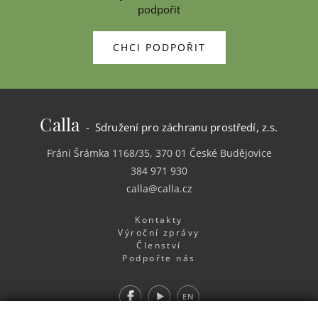
podpořit
CHCI PODPOŘIT
Calla
- Sdružení pro záchranu prostředí, z.s.
Fráni Šrámka 1168/35, 370 01 České Budějovice
384 971 930
calla@calla.cz
Kontakty
Výroční zprávy
Členství
Podpořte nás
Facebook
Youtube
EN