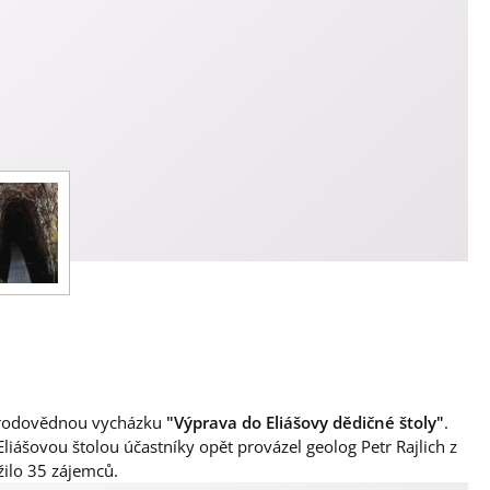
řírodovědnou vycházku
"Výprava do Eliášovy dědičné štoly"
.
ášovou štolou účastníky opět provázel geolog Petr Rajlich z
ilo 35 zájemců.