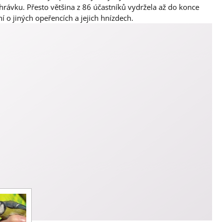
ahrávku. Přesto většina z 86 účastníků vydržela až do konce
í o jiných opeřencích a jejich hnízdech.