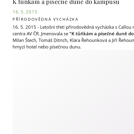
K tůňkám a písečné duně do kampusu
16. 5. 2015
PŘÍRODOVĚDNÁ VYCHÁZKA
16. 5. 2015 - Letošní třetí přírodovědná vycházka s Callou 
centra AV ČR. Jmenovala se
"K tůňkám a písečné duně d
Milan Štech, Tomáš Ditrich, Klára Řehounková a Jiří Řehoune
hmyzí hotel nebo písečnou dunu.