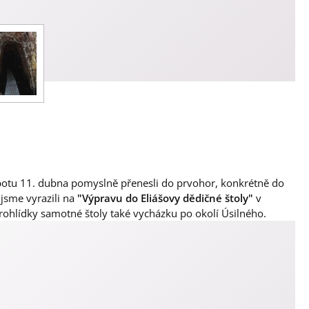
obotu 11. dubna pomyslně přenesli do prvohor, konkrétně do
jsme vyrazili na
"Výpravu do Eliášovy dědičné štoly"
v
rohlídky samotné štoly také vycházku po okolí Úsilného.