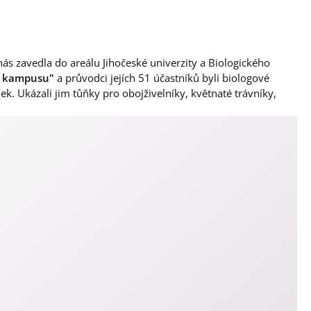
nás zavedla do areálu Jihočeské univerzity a Biologického
o kampusu"
a průvodci jejích 51 účastníků byli biologové
k. Ukázali jim tůňky pro obojživelníky, květnaté trávníky,