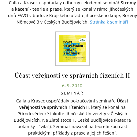
Calla a Krasec uspořádaly odborný celodenní seminář
Stromy
a kácení - teorie a praxe
, který se konal v rámci jihočeských
dnů EVVO v budově Krajského úřadu Jihočeského kraje, Boženy
Němcové 3 v Českých Budějovicích.
Stránka k semináři
Účast veřejnosti ve správních řízeních II
6. 9. 2010
SEMINÁŘ
Calla a Krasec uspořádaly pokračování semináře
Účast
veřejnosti ve správních řízeních II
, který se konal na
Přírodovědecké fakultě Jihočeské Univerzity v Českých
Budějovicích, Na Zlaté stoce 1, České Budějovice (katedra
botaniky - "vila"). Seminář navázal na teoretickou část
praktickými příklady z praxe a jejich řešení.