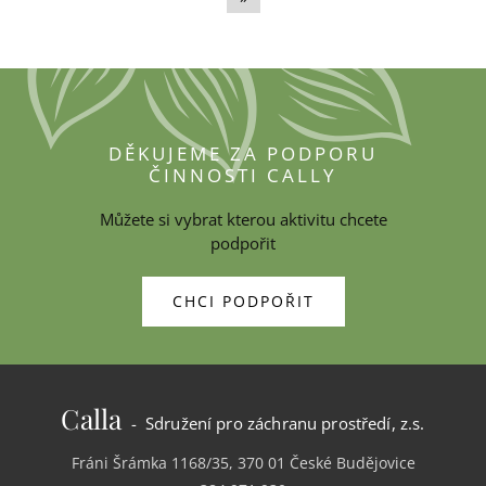
DĚKUJEME ZA PODPORU
ČINNOSTI CALLY
Můžete si vybrat kterou aktivitu chcete
podpořit
CHCI PODPOŘIT
Calla
- Sdružení pro záchranu prostředí, z.s.
Fráni Šrámka 1168/35, 370 01 České Budějovice