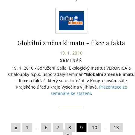
Globální změna klimatu - fikce a fakta
19. 1. 2010
SEMINÁŘ
19. 1. 2010 - Sdružení Calla, Ekologický institut VERONICA a
Chaloupky o.p.s. uspořádaly seminář
"Globální změna klimatu
- fikce a fakta"
, který se uskutečnil v Kongresovém sále
Krajského úřadu kraje Vysočina v Jihlavě.
Prezentace ze
semináře ke stažení
.
«
|
1
|
..
|
6
|
7
|
8
|
9
|
10
|
..
|
13
|
»