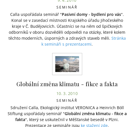
9. 4. 2010
SEMINÁŘ
Calla uspořádala seminář "
Pasivní domy - bydlení pro vás
".
Konal se v zasedací místnosti Krajského úřadu Jihočeského
kraje v Č. Budějovicích. Účastníci se na něm od špičkových
odborníků v oboru dozvěděli odpovědi na otázky, které kolem
těchto moderních, úsporných a zdravých staveb měli.
Stránka
k semináři s prezentacemi
.
Globální změna klimatu - fikce a fakta
10. 3. 2010
SEMINÁŘ
Sdružení Calla, Ekologický institut VERONICA a Heinrich Böll
Stiftung uspořádaly seminář "
Globální změna klimatu - fikce a
fakta
", který se uskutečnil v Měšťanské besedě v Plzni.
Prezentace ze semináře jsou
ke stažení zde
.