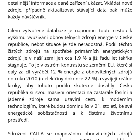
detailnější informace a dané zařízení ukázat. Vkládat nové
zdroje, případně aktualizovat stávající data pak může
každý návštěvník.
Cílem vytvořené databáze je napomoci touto cestou k
vyššímu využívání obnovitelných zdrojů energie v České
republice, neboť situace je zde neradostná. Podíl těchto
čistých zdrojů na spotřebě primárních energetických
zdrojů je v naší zemi jen cca 1,9 % a již řadu let takřka
stagnuje. To je v ostrém kontrastu se zeměmi EU, které si
daly za cíl vyrábět 12 % energie z obnovitelných zdrojů
do roku 2010 (u elektřiny dokonce 22 %) a vyvíjejí reálné
kroky, aby tohoto podílu skutečně dosáhly. Česká
republika si svou masivní orientací na zastaralé fosilní a
jaderné zdroje sama uzavírá cestu k moderním
technologiím, které budou dominující v 21. století, ke své
energetické soběstačnosti a k čistému životnímu
prostředí.
Sdružení CALLA se mapováním obnovitelných zdrojů