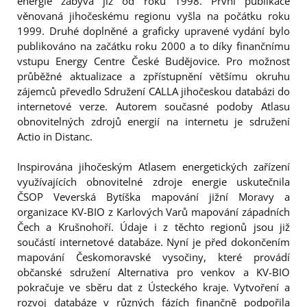
energie zabývá již od roku 1998. První publikace
věnovaná jihočeskému regionu vyšla na počátku roku
1999. Druhé doplněné a graficky upravené vydání bylo
publikováno na začátku roku 2000 a to díky finančnímu
vstupu Energy Centre České Budějovice. Pro možnost
průběžné aktualizace a zpřístupnění většímu okruhu
zájemců převedlo Sdružení CALLA jihočeskou databázi do
internetové verze. Autorem současné podoby Atlasu
obnovitelných zdrojů energií na internetu je sdružení
Actio in Distanc.
Inspirována jihočeským Atlasem energetických zařízení
využívajících obnovitelné zdroje energie uskutečnila
ČSOP Veverská Bytíška mapování jižní Moravy a
organizace KV-BIO z Karlových Varů mapování západních
Čech a Krušnohoří. Údaje i z těchto regionů jsou již
součástí internetové databáze. Nyní je před dokončením
mapování Českomoravské vysočiny, které provádí
občanské sdružení Alternativa pro venkov a KV-BIO
pokračuje ve sběru dat z Ústeckého kraje. Vytvoření a
rozvoj databáze v různých fázích finančně podpořila