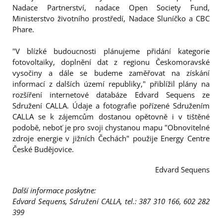
Nadace Partnerství, nadace Open Society Fund,
Ministerstvo životního prostředí, Nadace Sluníčko a CBC
Phare.
"V blízké budoucnosti plánujeme přidání kategorie
fotovoltaiky, doplnění dat z regionu Českomoravské
vysočiny a dále se budeme zaměřovat na získání
informací z dalších území republiky," přiblížil plány na
rozšíření internetové databáze Edvard Sequens ze
Sdružení CALLA. Údaje a fotografie pořízené Sdružením
CALLA se k zájemcům dostanou opětovně i v tištěné
podobě, neboť je pro svoji chystanou mapu "Obnovitelné
zdroje energie v jižních Čechách" použije Energy Centre
České Budějovice.
Edvard Sequens
Další informace poskytne:
Edvard Sequens, Sdružení CALLA, tel.: 387 310 166, 602 282
399