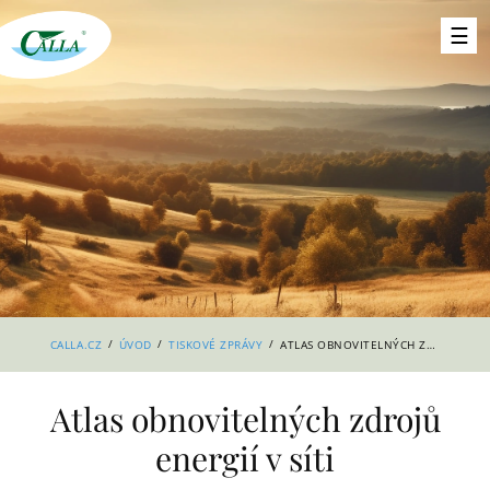
/
/
/
CALLA.CZ
ÚVOD
TISKOVÉ ZPRÁVY
ATLAS OBNOVITELNÝCH ZDROJŮ ENERGIÍ V SÍTI
Atlas obnovitelných zdrojů
energií v síti