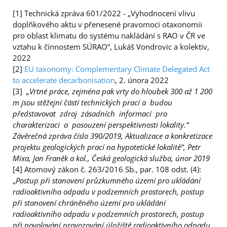
[1] Technická zpráva 601/2022 - „Vyhodnocení vlivu
doplňkového aktu v přenesené pravomoci otaxonomii
pro oblast klimatu do systému nakládání s RAO v ČR ve
vztahu k činnostem SÚRAO“, Lukáš Vondrovic a kolektiv,
2022
[2]
EU taxonomy: Complementary Climate Delegated Act
to accelerate decarbonisation
, 2. února 2022
[3]
„Vrtné práce, zejména pak vrty do hloubek 300 až 1 200
m jsou stěžejní částí technických prací a budou
představovat zdroj zásadních informací pro
charakterizaci a posouzení perspektivnosti lokality.“
Závěrečná zpráva číslo 390/2019, Aktualizace a konkretizace
projektu geologických prací na hypotetické lokalitě“, Petr
Mixa, Jan Franěk a kol., Česká geologická služba, únor 2019
[4] Atomový zákon č. 263/2016 Sb., par. 108 odst. (4):
„
Postup při stanovení průzkumného území pro ukládání
radioaktivního odpadu v podzemních prostorech, postup
při stanovení chráněného území pro ukládání
radioaktivního odpadu v podzemních prostorech, postup
při povolování provozování úložiště radioaktivního odpadu