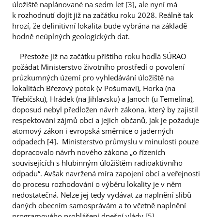
úložiště naplánované na sedm let [3], ale nyní má
k rozhodnutí dojít již na začátku roku 2028. Reálně tak
hrozí, že definitivní lokalita bude vybrána na základě
hodně neúplných geologických dat.
Přestože již na začátku příštího roku hodlá SÚRAO
požádat Ministerstvo životního prostředí o povolení
průzkumných území pro vyhledávání úložiště na
lokalitách Březový potok (v Pošumaví), Horka (na
Třebíčsku), Hrádek (na Jihlavsku) a Janoch (u Temelína),
doposud nebyl předložen návrh zákona, který by zajistil
respektování zájmů obcí a jejich občanů, jak je požaduje
atomový zákon i evropská směrnice o jaderných
odpadech [4]
.
Ministerstvo průmyslu v minulosti pouze
dopracovalo návrh nového zákona „o řízeních
souvisejících s hlubinným úložištěm radioaktivního
odpadu“. Avšak navržená míra zapojení obcí a veřejnosti
do procesu rozhodování o výběru lokality je v něm
nedostatečná. Nelze jej tedy vydávat za naplnění slibů
daných obecním samosprávám a to včetně naplnění
programového prohlášení dnešní vlády [5]
.