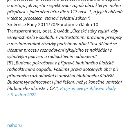
a postup, jak zajistit respektování zájmů obcí, kterým náleží
příspěvek z jaderného účtu dle § 117 odst. 1, a jejich občanů
v těchto procesech, stanoví zvláštní zákon.“.
Směrnice Rady 2011/70/Euratom v článku 10
Transparentnost, odst. 2 uvádí:
„Členské státy zajistí, aby
veřejnost měla v souladu s vnitrostátními právními předpisy
a mezinárodními závazky potřebnou příležitost účinně se
účastnit procesu rozhodování týkajícího se nakládání s
vyhořelým palivem a radioaktivním odpadem.“
[5] „
Budeme pokračovat v přípravě hlubinného úložiště
radioaktivního odpadu. Posílíme práva dotčených obcí při
případném rozhodování o umístění hlubinného úložiště.
Budeme vyhodnocovat i jiná řešení, než je konečné umístění
hlubinného úložiště v ČR.",
Programové prohlášení vlády
z 6. ledna 2022
nahoru