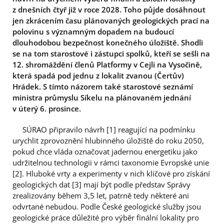
z dnešních čtyř již v roce 2028. Toho půjde dosáhnout
jen zkrácením času plánovaných geologických prací na
polovinu s významným dopadem na budoucí
dlouhodobou bezpečnost konečného úložiště. Shodli
se na tom starostové i zástupci spolků, kteří se sešli na
12. shromáždění členů Platformy v Cejli na Vysočině,
která spadá pod jednu z lokalit zvanou (Čertův)
Hrádek. S tímto názorem také starostové seznámí
ministra průmyslu Síkelu na plánovaném jednání
v úterý 6. prosince.
SÚRAO připravilo návrh [1] reagující na podmínku
urychlit zprovoznění hlubinného úložiště do roku 2050,
pokud chce vláda označovat jadernou energetiku jako
udržitelnou technologii v rámci taxonomie Evropské unie
[2]. Hluboké vrty a experimenty v nich klíčové pro získání
geologických dat [3] mají být podle představ Správy
zrealizovány během 3,5 let, patrně tedy některé ani
odvrtané nebudou. Podle České geologické služby jsou
geologické práce důležité pro výběr finální lokality pro