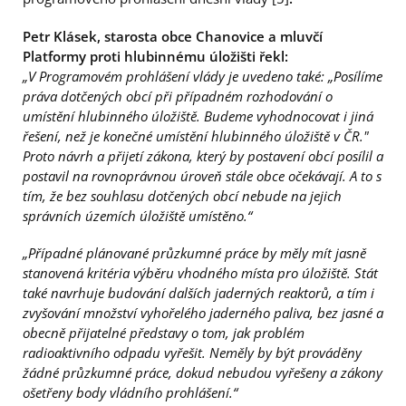
Petr Klásek, starosta obce Chanovice a mluvčí
Platformy proti hlubinnému úložišti řekl:
„V Programovém prohlášení vlády je uvedeno také: „Posílíme
práva dotčených obcí při případném rozhodování o
umístění hlubinného úložiště. Budeme vyhodnocovat i jiná
řešení, než je konečné umístění hlubinného úložiště v ČR."
Proto návrh a přijetí zákona, který by postavení obcí posílil a
postavil na rovnoprávnou úroveň stále obce očekávají. A to s
tím, že bez souhlasu dotčených obcí nebude na jejich
správních územích úložiště umístěno.“
„Případné plánované průzkumné práce by měly mít jasně
stanovená kritéria výběru vhodného místa pro úložiště. Stát
také navrhuje budování dalších jaderných reaktorů, a tím i
zvyšování množství vyhořelého jaderného paliva, bez jasné a
obecně přijatelné představy o tom, jak problém
radioaktivního odpadu vyřešit. Neměly by být prováděny
žádné průzkumné práce, dokud nebudou vyřešeny a zákony
ošetřeny body vládního prohlášení.“