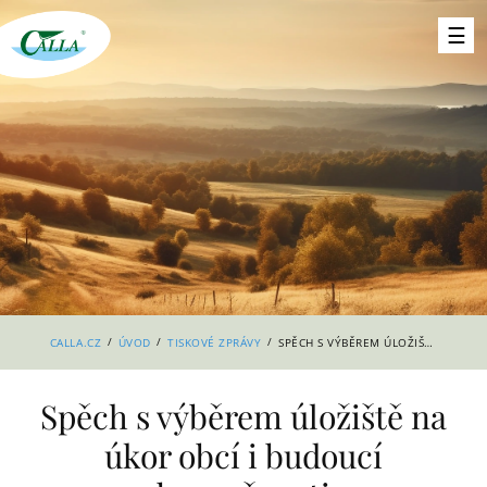
/
/
/
CALLA.CZ
ÚVOD
TISKOVÉ ZPRÁVY
SPĚCH S VÝBĚREM ÚLOŽIŠTĚ NA ÚKOR OBCÍ I BUDOUCÍ BEZPEČNOSTI
Spěch s výběrem úložiště na
úkor obcí i budoucí