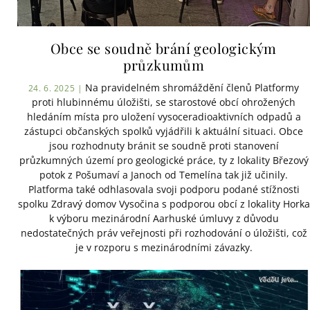
Obce se soudně brání geologickým
průzkumům
Na pravidelném shromáždění členů Platformy
24. 6. 2025 |
proti hlubinnému úložišti, se starostové obcí ohrožených
hledáním místa pro uložení vysoceradioaktivních odpadů a
zástupci občanských spolků vyjádřili k aktuální situaci. Obce
jsou rozhodnuty bránit se soudně proti stanovení
průzkumných území pro geologické práce, ty z lokality Březový
potok z Pošumaví a Janoch od Temelína tak již učinily.
Platforma také odhlasovala svoji podporu podané stížnosti
spolku Zdravý domov Vysočina s podporou obcí z lokality Horka
k výboru mezinárodní Aarhuské úmluvy z důvodu
nedostatečných práv veřejnosti při rozhodování o úložišti, což
je v rozporu s mezinárodními závazky.