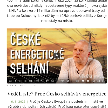
400 miliardám korun v cenách roku 2024, za kolik slíbila dodat
dva nové dosud nikdy nepostavené typy reaktorů jihokorejská
KHNP a ke skoro 14 miliardám na úpravu dopravní trasy od
Labe po Dukovany, bez níž by se těžké ocelové odlitky z Koreje
nedostaly na místo.
Věděli jste? Proč Česko selhává v energetice
Proč je Česko v Evropě na posledním místě ve
6. 8. 2025 |
výrobě z obnovitelných zdrojů. Proč jsou naše přenosové sítě