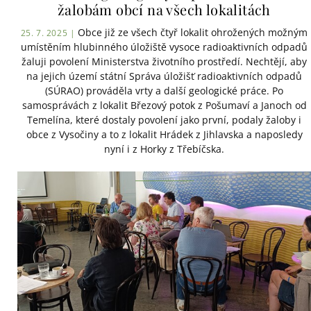
žalobám obcí na všech lokalitách
Obce již ze všech čtyř lokalit ohrožených možným
25. 7. 2025 |
umístěním hlubinného úložiště vysoce radioaktivních odpadů
žaluji povolení Ministerstva životního prostředí. Nechtějí, aby
na jejich území státní Správa úložišť radioaktivních odpadů
(SÚRAO) prováděla vrty a další geologické práce. Po
samosprávách z lokalit Březový potok z Pošumaví a Janoch od
Temelína, které dostaly povolení jako první, podaly žaloby i
obce z Vysočiny a to z lokalit Hrádek z Jihlavska a naposledy
nyní i z Horky z Třebíčska.