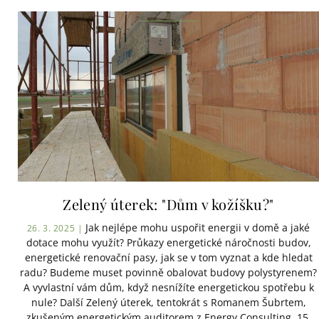
Zelený úterek: "Dům v kožíšku?"
Jak nejlépe mohu uspořit energii v domě a jaké
26. 3. 2025 |
dotace mohu využít? Průkazy energetické náročnosti budov,
energetické renovační pasy, jak se v tom vyznat a kde hledat
radu? Budeme muset povinně obalovat budovy polystyrenem?
A vyvlastní vám dům, když nesnížíte energetickou spotřebu k
nule? Další Zelený úterek, tentokrát s Romanem Šubrtem,
zkušeným energetickým auditorem z Energy Consulting. 15.