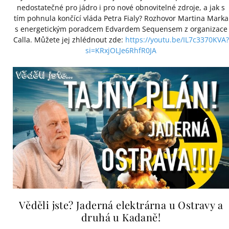
nedostatečné pro jádro i pro nové obnovitelné zdroje, a jak s
tím pohnula končící vláda Petra Fialy? Rozhovor Martina Marka
s energetickým poradcem Edvardem Sequensem z organizace
Calla. Můžete jej zhlédnout zde:
https://youtu.be/IL7c3370KVA?
si=KRxjOLJe6RhfR0JA
Věděli jste? Jaderná elektrárna u Ostravy a
druhá u Kadaně!