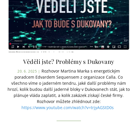
Věděli jste? Problémy s Dukovany
Rozhovor Martina Marka s energetickým
20. 6. 2025 |
poradcem Edvardem Sequensem z organizace Calla. Co
všechno víme o jaderném tendru, jaké další problémy nám
hrozí, kolik budou další jaderné bloky v Dukovanech stát, jak to
plánuje vláda zaplatit, a kolik zakázek získají české firmy.
Rozhovor můžete zhlédnout zde:
https://www.youtube.com/watch?v=trjyAGStD0s