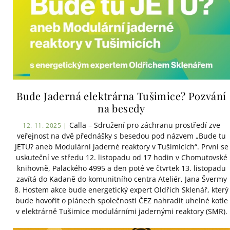
Bude Jaderná elektrárna Tušimice? Pozvání
na besedy
Calla – Sdružení pro záchranu prostředí zve
12. 11. 2025 |
veřejnost na dvě přednášky s besedou pod názvem „Bude tu
JETU? aneb Modulární jaderné reaktory v Tušimicích“. První se
uskuteční ve středu 12. listopadu od 17 hodin v Chomutovské
knihovně, Palackého 4995 a den poté ve čtvrtek 13. listopadu
zavítá do Kadaně do komunitního centra Ateliér, Jana Švermy
8. Hostem akce bude energetický expert Oldřich Sklenář, který
bude hovořit o plánech společnosti ČEZ nahradit uhelné kotle
v elektrárně Tušimice modulárními jadernými reaktory (SMR).