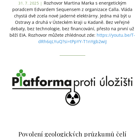
Rozhovor Martina Marka s energetickým
31. 7. 2025 |
poradcem Edvardem Sequensem z organizace Calla. Vláda
chystá dvě zcela nové jaderné elektrárny. Jedna má být u
Ostravy a druhá v Ústeckém kraji u Kadaně. Bez veřejné
debaty, bez technologie, bez financování, přesto na první už
běží EIA. Rozhovor můžete zhlédnout zde:
https://youtu.be/T-
dRh6qLYuQ?si=tPpYY-T1nYgb2wiJ
Povolení geologických průzkumů čelí