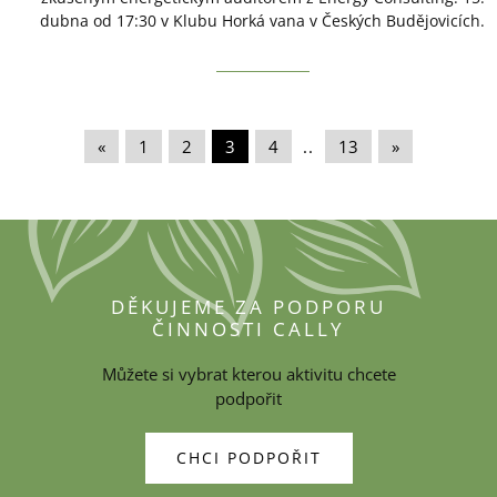
dubna od 17:30 v Klubu Horká vana v Českých Budějovicích.
«
|
1
|
2
|
3
|
4
|
..
|
13
|
»
DĚKUJEME ZA PODPORU
ČINNOSTI CALLY
Můžete si vybrat kterou aktivitu chcete
podpořit
CHCI PODPOŘIT