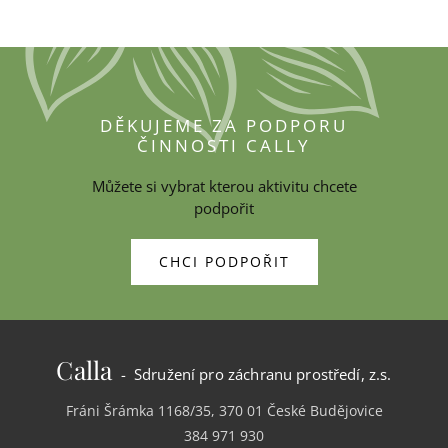
DĚKUJEME ZA PODPORU
ČINNOSTI CALLY
Můžete si vybrat kterou aktivitu chcete
podpořit
CHCI PODPOŘIT
Calla
- Sdružení pro záchranu prostředí, z.s.
Fráni Šrámka 1168/35, 370 01 České Budějovice
384 971 930