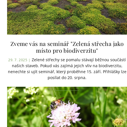
Zveme vás na seminář "Zelená střecha jako
místo pro biodiverzitu"
Zelené střechy se pomalu stávají běžnou součástí
29. 7. 2025 |
našich staveb. Pokud vás zajímá jejich vliv na biodiverzitu,
nenechte si ujít seminář, který proběhne 15. září. Přihlášky lze
posílat do 20. srpna.