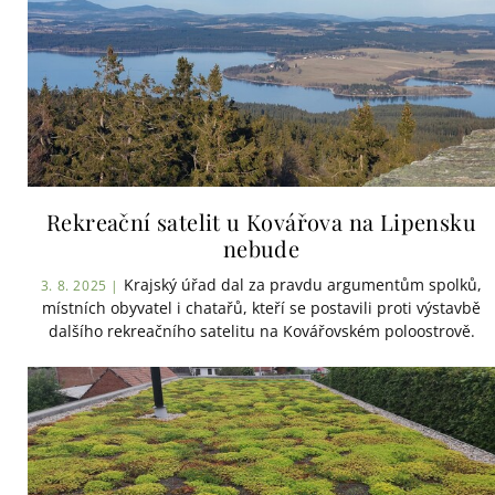
Rekreační satelit u Kovářova na Lipensku
nebude
Krajský úřad dal za pravdu argumentům spolků,
3. 8. 2025 |
místních obyvatel i chatařů, kteří se postavili proti výstavbě
dalšího rekreačního satelitu na Kovářovském poloostrově.