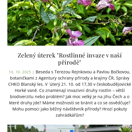
Zelený úterek "Rostlinné invaze v naší
přírodě"
Beseda s Terezou Rejnkovou a Pavlou Bočkovou,
16. 10. 2025 |
botaničkami z Agentury ochrany přírody a krajiny ČR, Správy
CHKO Blanský les. V ´úterý 21. 10. od 17,30 v českobudějovické
Horké vaně. Co znamenají invazivní druhy rostlin – větší
biodiverzitu nebo problém? Jak moc velký je na jihu Čech a o
které druhy jde? Máme možnosti se bránit a co se osvědčuje?
Mohu pomoci jako běžný návštěvník přírody? Hrozí pokuty
zahrádkářům?