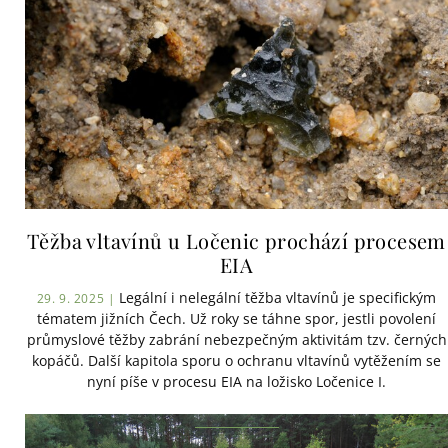
Těžba vltavínů u Ločenic prochází procesem
EIA
Legální i nelegální těžba vltavínů je specifickým
29. 9. 2025 |
tématem jižních Čech. Už roky se táhne spor, jestli povolení
průmyslové těžby zabrání nebezpečným aktivitám tzv. černých
kopáčů. Další kapitola sporu o ochranu vltavínů vytěžením se
nyní píše v procesu EIA na ložisko Ločenice I.