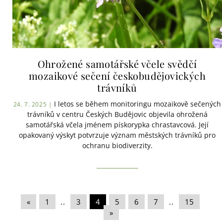
Ohrožené samotářské včele svědčí
mozaikové sečení českobudějovických
trávníků
I letos se během monitoringu mozaikově sečených
24. 7. 2025 |
trávníků v centru Českých Budějovic objevila ohrožená
samotářská včela jménem pískorypka chrastavcová. Její
opakovaný výskyt potvrzuje význam městských trávníků pro
ochranu biodiverzity.
«
|
1
|
..
|
3
|
4
|
5
|
6
|
7
|
..
|
15
|
»