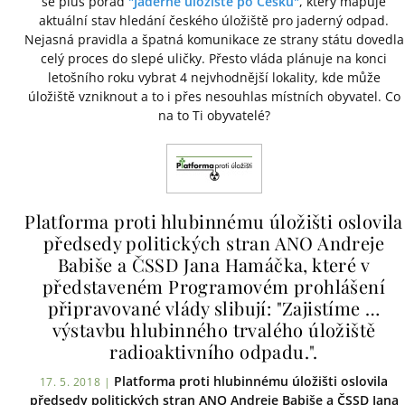
se plus pořad
"Jaderné úložiště po Česku"
, který mapuje
aktuální stav hledání českého úložiště pro jaderný odpad.
Nejasná pravidla a špatná komunikace ze strany státu dovedla
celý proces do slepé uličky. Přesto vláda plánuje na konci
letošního roku vybrat 4 nejvhodnější lokality, kde může
úložiště vzniknout a to i přes nesouhlas místních obyvatel. Co
na to Ti obyvatelé?
Platforma proti hlubinnému úložišti oslovila
předsedy politických stran ANO Andreje
Babiše a ČSSD Jana Hamáčka, které v
představeném Programovém prohlášení
připravované vlády slibují: "Zajistíme …
výstavbu hlubinného trvalého úložiště
radioaktivního odpadu.".
Platforma proti hlubinnému úložišti oslovila
17. 5. 2018 |
předsedy politických stran ANO Andreje Babiše a ČSSD Jana