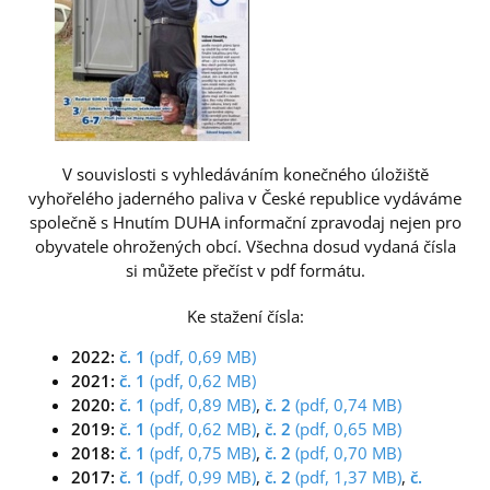
V souvislosti s vyhledáváním konečného úložiště
vyhořelého jaderného paliva v České republice vydáváme
společně s Hnutím DUHA informační zpravodaj nejen pro
obyvatele ohrožených obcí. Všechna dosud vydaná čísla
si můžete přečíst v pdf formátu.
Ke stažení čísla:
2022:
č. 1
(pdf, 0,69 MB)
2021:
č. 1
(pdf, 0,62 MB)
2020:
č. 1
(pdf, 0,89 MB)
,
č. 2
(pdf, 0,74 MB)
2019:
č. 1
(pdf, 0,62 MB)
,
č. 2
(pdf, 0,65 MB)
2018:
č. 1
(pdf, 0,75 MB)
,
č. 2
(pdf, 0,70 MB)
2017:
č. 1
(pdf, 0,99 MB)
,
č. 2
(pdf, 1,37 MB)
,
č.