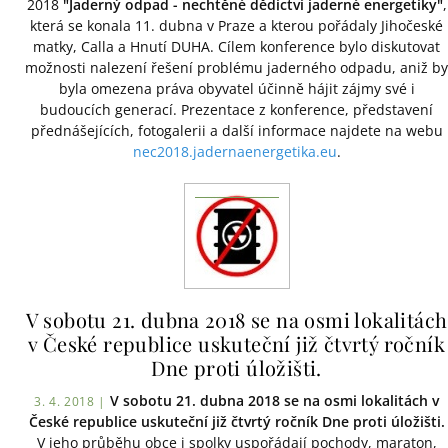
2018
"Jaderný odpad - nechtěné dědictví jaderné energetiky"
,
která se konala 11. dubna v Praze a kterou pořádaly Jihočeské
matky, Calla a Hnutí DUHA. Cílem konference bylo diskutovat
možnosti nalezení řešení problému jaderného odpadu, aniž by
byla omezena práva obyvatel účinně hájit zájmy své i
budoucích generací. Prezentace z konference, představení
přednášejících, fotogalerii a další informace najdete na webu
nec2018.jadernaenergetika.eu
.
V sobotu 21. dubna 2018 se na osmi lokalitách
v České republice uskuteční již čtvrtý ročník
Dne proti úložišti.
V sobotu 21. dubna 2018 se na osmi lokalitách v
3. 4. 2018 |
České republice uskuteční již čtvrtý ročník Dne proti úložišti.
V jeho průběhu obce i spolky uspořádají pochody, maraton,