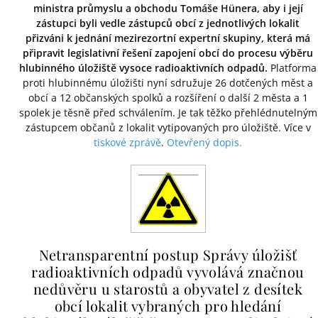
ministra průmyslu a obchodu Tomáše Hünera, aby i její
zástupci byli vedle zástupců obcí z jednotlivých lokalit
přizváni k jednání mezirezortní expertní skupiny, která má
připravit legislativní řešení zapojení obcí do procesu výběru
hlubinného úložiště vysoce radioaktivních odpadů.
Platforma
proti hlubinnému úložišti nyní sdružuje 26 dotčených měst a
obcí a 12 občanských spolků a rozšíření o další 2 města a 1
spolek je těsně před schválením. Je tak těžko přehlédnutelným
zástupcem občanů z lokalit vytipovaných pro úložiště. Více v
tiskové zprávě
.
Otevřený dopis.
Netransparentní postup Správy úložišť
radioaktivních odpadů vyvolává značnou
nedůvěru u starostů a obyvatel z desítek
obcí lokalit vybraných pro hledání