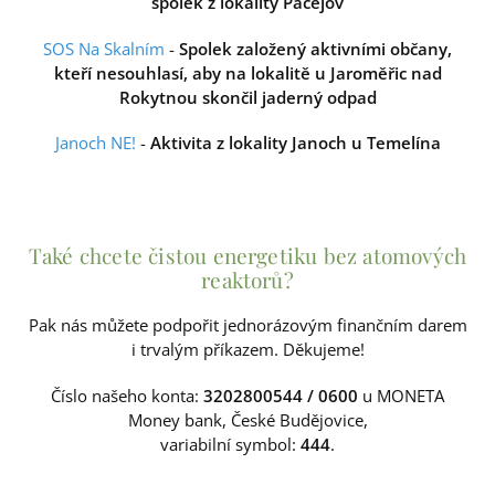
spolek z lokality Pačejov
SOS Na Skalním
-
Spolek založený aktivními občany,
kteří nesouhlasí, aby na lokalitě u Jaroměřic nad
Rokytnou skončil jaderný odpad
Janoch NE!
-
Aktivita z lokality Janoch u Temelína
Také chcete čistou energetiku bez atomových
reaktorů?
Pak nás můžete podpořit jednorázovým finančním darem
i trvalým příkazem. Děkujeme!
Číslo našeho konta:
3202800544 / 0600
u MONETA
Money bank, České Budějovice,
variabilní symbol:
444
.