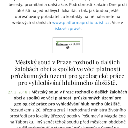
besedy, promítání a další akce. Podrobnosti k akcím Dne proti
úložišti na jednotlivých lokalitách tak, jak budou ještě
upřesňovány pořadateli, a kontakty na ně naleznete na
webových stránkách
www.platformaprotiulozisti.cz
. Více v
tiskové zprávě
.
Městský soud v Praze rozhodl o dalších
žalobách obcí a spolků ve věci platnosti
průzkumných území pro geologické práce
pro vyhledávání hlubinného úložiště.
Městský soud v Praze rozhodl o dalších žalobách
27. 3. 2018 |
obcí a spolků ve věci platnosti průzkumných území pro
geologické práce pro vyhledávání hlubinného úložiště.
Rozsudkem z 26. března zrušil rozhodnutí ministra životního
prostředí pro lokality Březový potok v Pošumaví a Magdaléna
na Táborsku. Jiný senát téhož soudu před měsícem obdobně
zrušil rozhodnutí o stanovení průzkumných území na