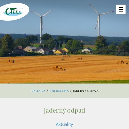
/
/
CALLA.CZ
ENERGETIKA
JADERNÝ ODPAD
Jaderný odpad
Aktuality