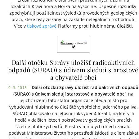
lokalitách Kraví hora a Horka na Vysočině. Úspěšné rozsudky
zpochybňují použitelnost výsledků provedených geologických
prací, které byly získány na základě nelegálních rozhodnutí.
Více v
tiskové zprávě
Platformy proti hlubinnému úložišti.
Další otočku Správy úložišť radioaktivních
odpadů (SÚRAO) s údivem sledují starostové
a obyvatelé obcí
Další otočku Správy úložišť radioaktivních odpadů
9. 3. 2018 |
(SÚRAO) s údivem sledují starostové a obyvatelé obcí
, na
jejichž území tato státní organizace hledá místo pro
vybudování hlubinného úložiště vyhořelého jaderného paliva.
SÚRAO ohlašovalo na letošní rok výběr 4 lokalit, na kterých
hodlá v dalších letech pokračovat v geologických pracích
včetně hlubokých vrtů. Přesto v minulých dnech začalo
podávat Ministerstvu životního prostředí žádosti s cílem získat