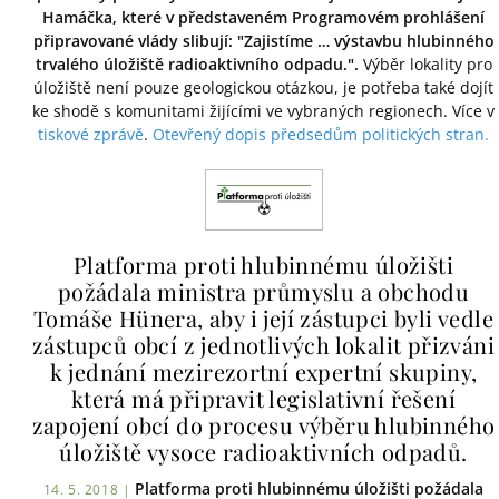
Hamáčka, které v představeném Programovém prohlášení
připravované vlády slibují: "Zajistíme … výstavbu hlubinného
trvalého úložiště radioaktivního odpadu.".
Výběr lokality pro
úložiště není pouze geologickou otázkou, je potřeba také dojít
ke shodě s komunitami žijícími ve vybraných regionech. Více v
tiskové zprávě
.
Otevřený dopis předsedům politických stran.
Platforma proti hlubinnému úložišti
požádala ministra průmyslu a obchodu
Tomáše Hünera, aby i její zástupci byli vedle
zástupců obcí z jednotlivých lokalit přizváni
k jednání mezirezortní expertní skupiny,
která má připravit legislativní řešení
zapojení obcí do procesu výběru hlubinného
úložiště vysoce radioaktivních odpadů.
Platforma proti hlubinnému úložišti požádala
14. 5. 2018 |