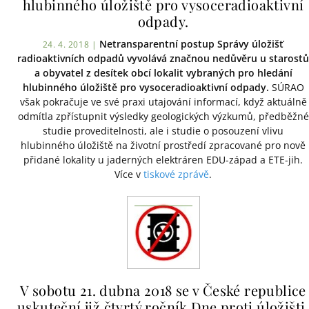
hlubinného úložiště pro vysoceradioaktivní
odpady.
Netransparentní postup Správy úložišť
24. 4. 2018 |
radioaktivních odpadů vyvolává značnou nedůvěru u starostů
a obyvatel z desítek obcí lokalit vybraných pro hledání
hlubinného úložiště pro vysoceradioaktivní odpady.
SÚRAO
však pokračuje ve své praxi utajování informací, když aktuálně
odmítla zpřístupnit výsledky geologických výzkumů, předběžné
studie proveditelnosti, ale i studie o posouzení vlivu
hlubinného úložiště na životní prostředí zpracované pro nově
přidané lokality u jaderných elektráren EDU-západ a ETE-jih.
Více v
tiskové zprávě
.
V sobotu 21. dubna 2018 se v České republice
uskuteční již čtvrtý ročník Dne proti úložišti.