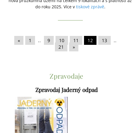
nová průzkumná území na celkem 9 lokalitách a s platností až
do roku 2025. Více v
tiskové zprávě
.
«
|
1
|
..
|
9
|
10
|
11
|
12
|
13
|
..
|
21
|
»
Zpravodaje
Zpravodaj Jaderný odpad