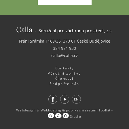
Calla
- Sdružení pro záchranu prostředí, z.s.
Fráni Šrámka 1168/35, 370 01 České Budějovice
384 971 930
calla@calla.cz
Kontakty
Výroční zprávy
Členství
Podpořte nás
Facebook
Youtube
EN
Webdesign
&
Webhosting
&
publikační systém Toolkit
-
Studio