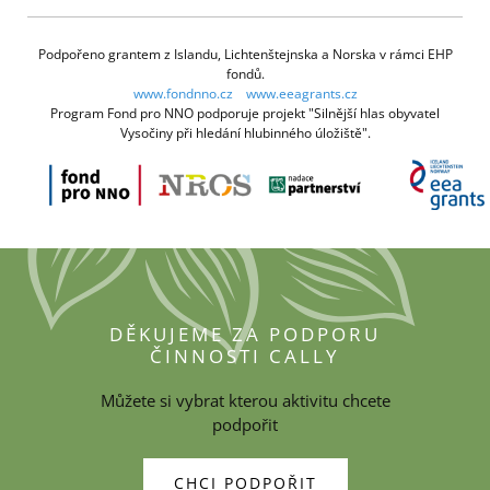
Podpořeno grantem z Islandu, Lichtenštejnska a Norska v rámci EHP
fondů.
www.fondnno.cz
www.eeagrants.cz
Program Fond pro NNO podporuje projekt "Silnější hlas obyvatel
Vysočiny při hledání hlubinného úložiště".
DĚKUJEME ZA PODPORU
ČINNOSTI CALLY
Můžete si vybrat kterou aktivitu chcete
podpořit
CHCI PODPOŘIT