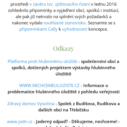
prostředí
v závěru tzv. zjišťovacího řízení
v lednu 2016
zohlednilo připomínky a vyjádření obcí, spolků i institucí,
ale pak již netrvalo na splnění svých požadavků a
nakonec vydalo
souhlasné stanovisko
. Seznamte se s
připomínkami Cally
k
vyhodnocení
koncepce.
Odkazy
Platforma proti hlubinnému úložišti
-
společenství obcí a
spolků, dotčených projektem výstavby hlubinného
úložiště
WWW.NECHCEMEULOZISTE.CZ
-
Informace o
problematice hlubinného úložiště z pohledu veřejnosti
Zdravý domov Vysočina
-
Spolek z Budišova, Rudíkova a
dalších obcí na Třebíčsku
www.jodn.cz
-
Jaderný odpad? - Děkujeme, nechceme! -