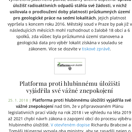
úložišť radioaktivních odpadů stáhla své žádosti, v nichž
usilovala o prodloužení doby platnosti průzkumných území
pro geologické práce na sedmi lokalitách.
Jejich platnost
vypršela s koncem roku 2016. Městský soud v Praze by pak již v
následujících měsících mohl rozhodnout o žalobě 18 obcí a 6
spolků, zda vůbec byla průzkumná území stanovena a
geologická data pro výběr lokalit získána v souladu se
zákonem. Více se dozvíte v
tiskové zprávě
.
Platforma proti hlubinnému úložišti
vyjádřila své vážné znepokojení
Platforma proti hlubinnému úložišti vyjádřila své
25. 1. 2018 |
vážné znepokojení
nad tím, že v připravovaném Plánu
legislativních prací vlády na rok 2018 i ve výhledu na léta 2019
až 2021 chybí návrh zákona o zapojení obcí do procesu výběru
hlubinného úložiště.
V otevřeném dopise
Richardu Brabcovi a
Tomáši Hünerovi vyzvala oba ministry, aby se zasadili nejen o