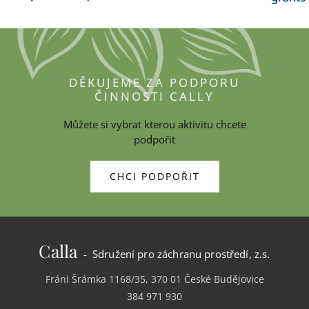
DĚKUJEME ZA PODPORU
ČINNOSTI CALLY
Můžete si vybrat kterou aktivitu chcete
podpořit
CHCI PODPOŘIT
Calla
- Sdružení pro záchranu prostředí, z.s.
Fráni Šrámka 1168/35, 370 01 České Budějovice
384 971 930