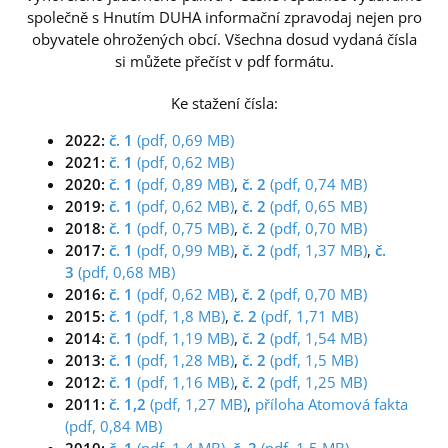
společně s Hnutím DUHA informační zpravodaj nejen pro
obyvatele ohrožených obcí. Všechna dosud vydaná čísla
si můžete přečíst v pdf formátu.
Ke stažení čísla:
2022:
č. 1
(pdf, 0,69 MB)
2021:
č. 1
(pdf, 0,62 MB)
2020:
č. 1
(pdf, 0,89 MB)
,
č. 2
(pdf, 0,74 MB)
2019:
č. 1
(pdf, 0,62 MB)
,
č. 2
(pdf, 0,65 MB)
2018:
č. 1
(pdf, 0,75 MB)
,
č. 2
(pdf, 0,70 MB)
2017:
č. 1
(pdf, 0,99 MB)
,
č. 2
(pdf, 1,37 MB)
,
č.
3
(pdf, 0,68 MB)
2016:
č. 1
(pdf, 0,62 MB)
,
č. 2
(pdf, 0,70 MB)
2015:
č. 1
(pdf, 1,8 MB)
,
č. 2
(pdf, 1,71 MB)
2014:
č. 1
(pdf, 1,19 MB)
,
č. 2
(pdf, 1,54 MB)
2013:
č. 1
(pdf, 1,28 MB)
,
č. 2
(pdf, 1,5 MB)
2012:
č. 1
(pdf, 1,16 MB)
,
č. 2
(pdf, 1,25 MB)
2011:
č. 1,2
(pdf, 1,27 MB)
,
příloha Atomová fakta
(pdf, 0,84 MB)
2010:
č. 1
(pdf, 1,4 MB)
,
č. 2
(pdf, 1,5 MB)