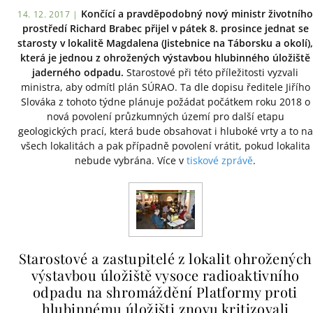
Končící a pravděpodobný nový ministr životního
14. 12. 2017 |
prostředí Richard Brabec přijel v pátek 8. prosince jednat se
starosty v lokalitě Magdalena (Jistebnice na Táborsku a okolí),
která je jednou z ohrožených výstavbou hlubinného úložiště
jaderného odpadu.
Starostové při této příležitosti vyzvali
ministra, aby odmítl plán SÚRAO. Ta dle dopisu ředitele Jiřího
Slováka z tohoto týdne plánuje požádat počátkem roku 2018 o
nová povolení průzkumných území pro další etapu
geologických prací, která bude obsahovat i hluboké vrty a to na
všech lokalitách a pak případně povolení vrátit, pokud lokalita
nebude vybrána. Více v
tiskové zprávě
.
Starostové a zastupitelé z lokalit ohrožených
výstavbou úložiště vysoce radioaktivního
odpadu na shromáždění Platformy proti
hlubinnému úložišti znovu kritizovali