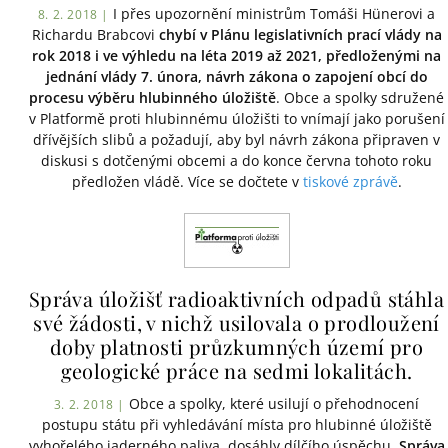
I přes upozornění ministrům Tomáši Hünerovi a
8. 2. 2018 |
Richardu Brabcovi
chybí v Plánu legislativních prací vlády na
rok 2018 i ve výhledu na léta 2019 až 2021, předloženými na
jednání vlády 7. února, návrh zákona o zapojení obcí do
procesu výběru hlubinného úložiště
. Obce a spolky sdružené
v Platformě proti hlubinnému úložišti to vnímají jako porušení
dřívějších slibů a požadují, aby byl návrh zákona připraven v
diskusi s dotčenými obcemi a do konce června tohoto roku
předložen vládě. Více se dočtete v
tiskové zprávě
.
Správa úložišť radioaktivních odpadů stáhla
své žádosti, v nichž usilovala o prodloužení
doby platnosti průzkumných území pro
geologické práce na sedmi lokalitách.
Obce a spolky, které usilují o přehodnocení
3. 2. 2018 |
postupu státu při vyhledávání místa pro hlubinné úložiště
vyhořelého jaderného paliva, dosáhly dílčího úspěchu.
Správa