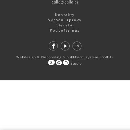
calla@calla.cz
Kontakty
Výroční zprávy
Členství
Podpořte nás
Facebook
Youtube
EN
Webdesign
&
Webhosting
&
publikační systém Toolkit
-
Studio