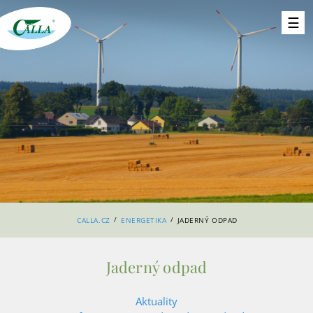
/
/
CALLA.CZ
ENERGETIKA
JADERNÝ ODPAD
Jaderný odpad
Aktuality