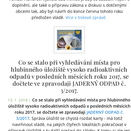
doplnění, ale také o přípravu zákona v diskusi s dotčenými
obcemi tak, aby byl návrh do konce června tohoto roku
předložen vládě.
Více v tiskové zprávě.
Co se stalo při vyhledávání místa pro
hlubinného úložiště vysoko radioaktivních
odpadů v posledních měsících roku 2017, se
dočtete ve zpravodaji JADERNÝ ODPAD č.
3/2017.
Co se stalo při vyhledávání místa pro hlubinného
15. 1. 2018 |
úložiště vysoko radioaktivních odpadů v posledních měsících
roku 2017, se dočtete ve zpravodaji
JADERNÝ ODPAD č.
3/2017
.
Správa úložišť se chystá rozdat karty - má totiž
navrhnout vládě, na jakých čtyřech lokalitách pokračovat v
přípravě úložiště a ty další postaví do zálohy. K tomu si ale jen