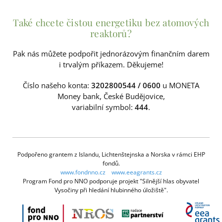
Také chcete čistou energetiku bez atomových
reaktorů?
Pak nás můžete podpořit jednorázovým finančním darem
i trvalým příkazem. Děkujeme!
Číslo našeho konta:
3202800544 / 0600
u MONETA
Money bank, České Budějovice,
variabilní symbol:
444
.
Podpořeno grantem z Islandu, Lichtenštejnska a Norska v rámci EHP
fondů.
www.fondnno.cz
www.eeagrants.cz
Program Fond pro NNO podporuje projekt "Silnější hlas obyvatel
Vysočiny při hledání hlubinného úložiště".