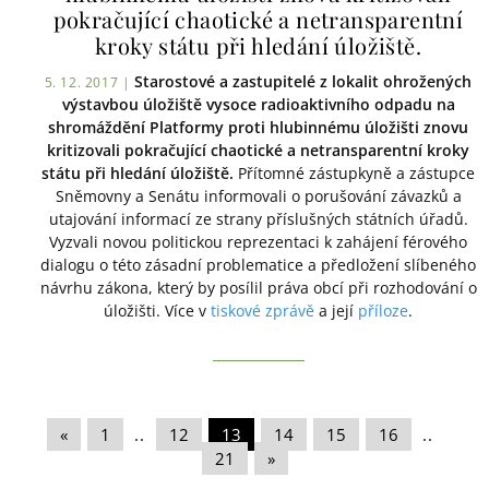
pokračující chaotické a netransparentní
kroky státu při hledání úložiště.
Starostové a zastupitelé z lokalit ohrožených
5. 12. 2017 |
výstavbou úložiště vysoce radioaktivního odpadu na
shromáždění Platformy proti hlubinnému úložišti znovu
kritizovali pokračující chaotické a netransparentní kroky
státu při hledání úložiště.
Přítomné zástupkyně a zástupce
Sněmovny a Senátu informovali o porušování závazků a
utajování informací ze strany příslušných státních úřadů.
Vyzvali novou politickou reprezentaci k zahájení férového
dialogu o této zásadní problematice a předložení slíbeného
návrhu zákona, který by posílil práva obcí při rozhodování o
úložišti. Více v
tiskové zprávě
a její
příloze
.
«
|
1
|
..
|
12
|
13
|
14
|
15
|
16
|
..
|
21
|
»