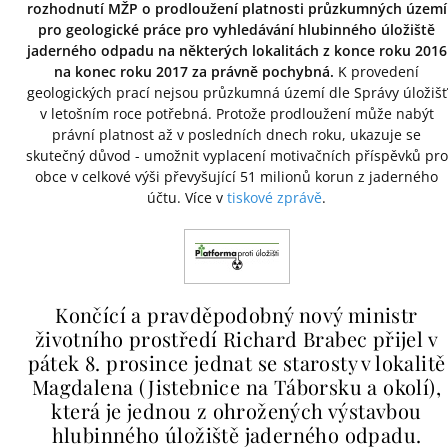
rozhodnutí MŽP o prodloužení platnosti průzkumných území
pro geologické práce pro vyhledávání hlubinného úložiště
jaderného odpadu na některých lokalitách z konce roku 2016
na konec roku 2017 za právně pochybná.
K provedení
geologických prací nejsou průzkumná území dle Správy úložišť
v letošním roce potřebná. Protože prodloužení může nabýt
právní platnost až v posledních dnech roku, ukazuje se
skutečný důvod - umožnit vyplacení motivačních příspěvků pro
obce v celkové výši převyšující 51 milionů korun z jaderného
účtu. Více v
tiskové zprávě
.
Končící a pravděpodobný nový ministr
životního prostředí Richard Brabec přijel v
pátek 8. prosince jednat se starosty v lokalitě
Magdalena (Jistebnice na Táborsku a okolí),
která je jednou z ohrožených výstavbou
hlubinného úložiště jaderného odpadu.