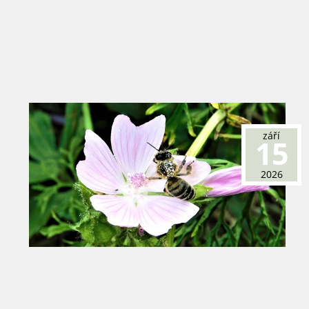
září
15
2026