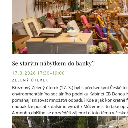
Se starým nábytkem do banky?
17. 3. 2026 17:30–19:00
ZELENÝ ÚTEREK
Březnový Zelený úterek (17. 3.) byl s předsedkyní České f
environmentálního sociálního podniku Kabinet CB Danou Ka
pomáhají snižovat množství odpadu? Kde a jak konkrétně fu
naopak lze poslat k dalšímu využití? Můžeme si tu také opra
A mnoho dalšího se dozvěděli zájemci o toto téma v česko