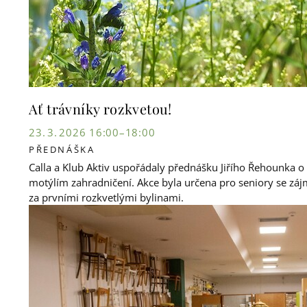
Ať trávníky rozkvetou!
23. 3. 2026 16:00–18:00
PŘEDNÁŠKA
Calla a Klub Aktiv uspořádaly přednášku Jiřího Řehounka o
motýlím zahradničení. Akce byla určena pro seniory se záj
za prvními rozkvetlými bylinami.