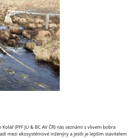
h Kolář (PřF JU & BC AV ČR) nás seznámí s vlivem bobra
adí mezi ekosystémové inženýry a jestli je lepším stavitelem