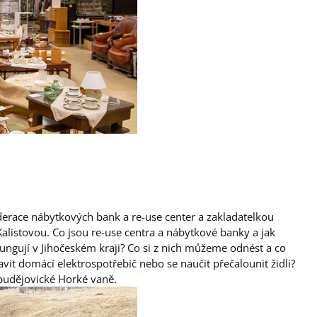
ederace nábytkových bank a re-use center a zakladatelkou
listovou. Co jsou re-use centra a nábytkové banky a jak
ngují v Jihočeském kraji? Co si z nich můžeme odnést a co
vit domácí elektrospotřebič nebo se naučit přečalounit židli?
budějovické Horké vaně.