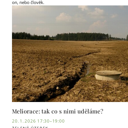
on, nebo člověk.
Meliorace: tak co s nimi uděláme?
20. 1. 2026 17:30–19:00