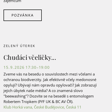
zájemcům
POZVÁNKA
ZELENÝ ÚTEREK
Chudáci včeličky...
15. 9. 2026 17:30–19:00
Zveme vás na besedu o souvislostech mezi včelami a
ochranou biodiverzity. Jak efektivně včely medonosné
opylují? Ubývají nám opravdu opylovači? Jak zobrazují
jejich úbytek naše média? A co znamená slovo
"beewashing"? Dozvíte se na besedě s entomologem
Robertem Tropkem (PřF UK & BC AV ČR).
Klub Horká vana, České Budějovice, Česká 11